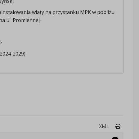
zyński
ainstalowania wiaty na przystanku MPK w pobliżu
a ul. Promiennej.
e
(2024-2029)
Drukuj 
XML