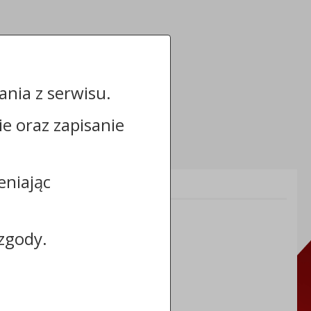
nia z serwisu.
cie oraz zapisanie
eniając
Informacje dodatkowe:
NIP: 8883031255
REGON: 910866910
zgody.
TERYT: 0464011