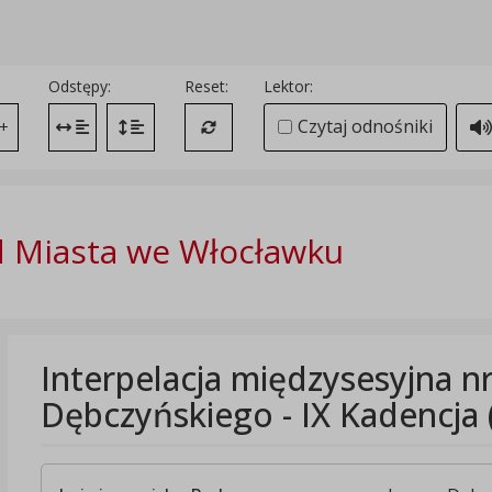
Odstępy:
Reset:
Lektor:
Czytaj odnośniki
+
Zmień odstęp między literami
Zmień interlinię i margines między paragrafami
Przywróć ustawienia domyślne
 Miasta we Włocławku
Interpelacja międzysesyjna n
Dębczyńskiego - IX Kadencja 