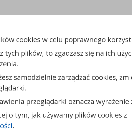
ików cookies w celu poprawnego korzysta
sz tych plików, to zgadzasz się na ich uży
zenia.
żesz samodzielnie zarządzać cookies, zmi
Kontakt:
glądarki.
tel.:
+48544144000
faks: +48544144444
awienia przeglądarki oznacza wyrażenie 
e-mail:
poczta@um.wloclawek.pl
skrytka ePUAP: /umwloclawek/SkrytkaESP lub
cej o tym, jak używamy plików cookies z
/umwloclawek/skrytka
ości
.
strona www:
wloclawek.eu