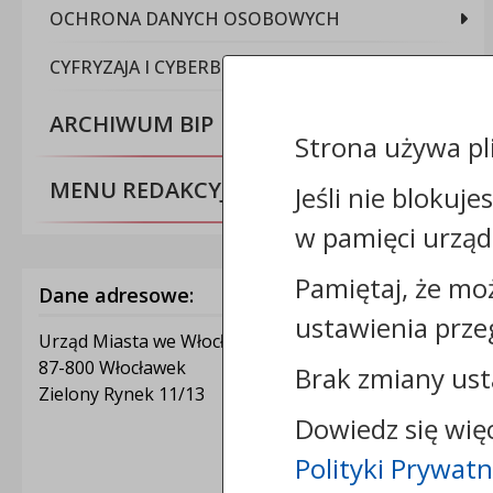
OCHRONA DANYCH OSOBOWYCH
CYFRYZAJA I CYBERBEZPIECZEŃSTWO
ARCHIWUM BIP
Strona używa pl
MENU REDAKCYJNE
Jeśli nie blokuje
w pamięci urząd
Pamiętaj, że mo
Dane adresowe:
ustawienia prze
Urząd Miasta we Włocławku
87-800 Włocławek
Brak zmiany ust
Zielony Rynek 11/13
Dowiedz się wię
Polityki Prywatn