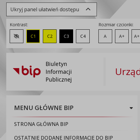
Ukryj panel ułatwień dostępu
Kontrast:
Rozmiar czcionki:
C1
C2
C3
C4
A
A+
A+
Zmień kontrast na domyślny
Biuletyn
Urząd
Informacji
Publicznej
MENU GŁÓWNE BIP
STRONA GŁÓWNA BIP
OSTATNIE DODANE INFORMACJE DO BIP