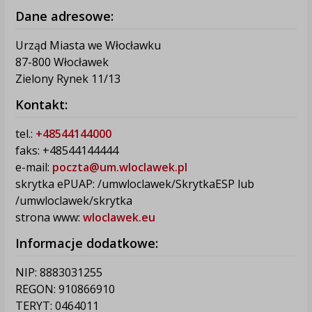
Dane adresowe:
Urząd Miasta we Włocławku
87-800 Włocławek
Zielony Rynek 11/13
Kontakt:
tel.:
+48544144000
faks: +48544144444
e-mail:
poczta@um.wloclawek.pl
skrytka ePUAP: /umwloclawek/SkrytkaESP lub
/umwloclawek/skrytka
strona www:
wloclawek.eu
Informacje dodatkowe:
NIP: 8883031255
REGON: 910866910
TERYT: 0464011