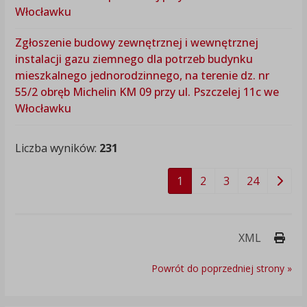
Włocławku
Zgłoszenie budowy zewnętrznej i wewnętrznej
instalacji gazu ziemnego dla potrzeb budynku
mieszkalnego jednorodzinnego, na terenie dz. nr
55/2 obręb Michelin KM 09 przy ul. Pszczelej 11c we
Włocławku
Liczba wyników:
231
1
2
3
24
Druk
XML
Powrót do poprzedniej strony »