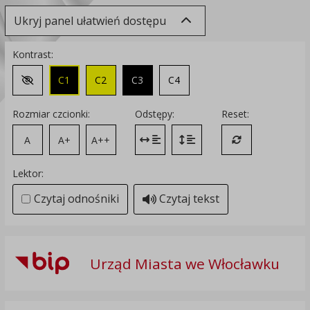
Ukryj panel ułatwień dostępu
Kontrast:
C1
C2
C3
C4
Zmień kontrast na domyślny
Rozmiar czcionki:
Odstępy:
Reset:
A
A+
A++
Zmień odstęp między literami
Zmień interlinię i margines
Przywróć ustawi
Lektor:
Czytaj odnośniki
Czytaj tekst
Urząd Miasta we Włocławku