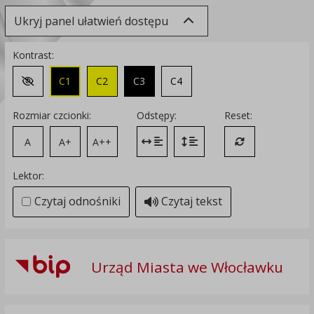
Ukryj panel ułatwień dostępu
Kontrast:
C1
C2
C3
C4
Zmień kontrast na domyślny
Rozmiar czcionki:
Odstępy:
Reset:
A
A+
A++
Zmień odstęp między literami
Zmień interlinię i margines
Przywróć ustawi
Lektor:
Czytaj odnośniki
Czytaj tekst
Urząd Miasta we Włocławku