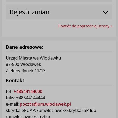
Rejestr zmian
Powrót do poprzedniej strony »
Dane adresowe:
Urząd Miasta we Włocławku
87-800 Włocławek
Zielony Rynek 11/13
Kontakt:
tel.:
+48544144000
faks: +48544144444
e-mail:
poczta@um.wloclawek.pl
skrytka ePUAP: /umwloclawek/SkrytkaESP lub
/umwloclawek/skrytka