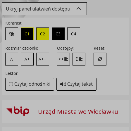
Ukryj panel ułatwień dostępu
Kontrast:
C1
C2
C3
C4
Zmień kontrast na domyślny
Rozmiar czcionki:
Odstępy:
Reset:
A
A+
A++
Zmień odstęp między literami
Zmień interlinię i margines
Przywróć ustawi
Lektor:
Czytaj odnośniki
Czytaj tekst
Urząd Miasta we Włocławku