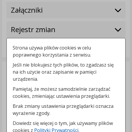
Załączniki
Rejestr zmian
Powrót do poprzedniej strony »
Strona używa plików cookies w celu
poprawnego korzystania z serwisu.
Jeśli nie blokujesz tych plików, to zgadzasz się
Dane adresowe:
na ich użycie oraz zapisanie w pamięci
urządzenia.
Urząd Miasta we Włocławku
87-800 Włocławek
Pamiętaj, że możesz samodzielnie zarządzać
Zielony Rynek 11/13
cookies, zmieniając ustawienia przeglądarki.
Kontakt:
Brak zmiany ustawienia przeglądarki oznacza
wyrażenie zgody.
tel.:
+48544144000
Dowiedz się więcej o tym, jak używamy plików
faks: +48544144444
cookies z
Polityki Prywatności
.