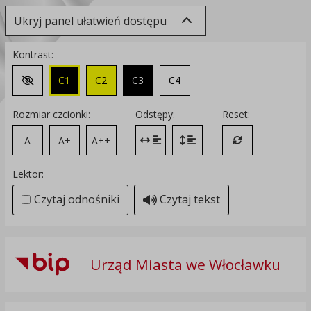
Ukryj panel ułatwień dostępu
Kontrast:
C1
C2
C3
C4
Zmień kontrast na domyślny
Rozmiar czcionki:
Odstępy:
Reset:
A
A+
A++
Zmień odstęp między literami
Zmień interlinię i margines
Przywróć ustawi
Lektor:
Czytaj odnośniki
Czytaj tekst
Urząd Miasta we Włocławku