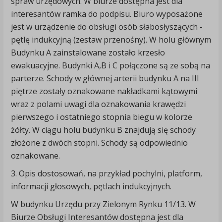
spraw urzędowych. W biurze dostępna jest dla
interesantów ramka do podpisu. Biuro wyposażone
jest w urządzenie do obsługi osób słabosłyszących -
pętlę indukcyjną (zestaw przenośny). W holu głównym
Budynku A zainstalowane zostało krzesło
ewakuacyjne. Budynki A,B i C połączone są ze sobą na
parterze. Schody w głównej arterii budynku A na III
piętrze zostały oznakowane nakładkami kątowymi
wraz z polami uwagi dla oznakowania krawędzi
pierwszego i ostatniego stopnia biegu w kolorze
żółty. W ciągu holu budynku B znajdują się schody
złożone z dwóch stopni. Schody są odpowiednio
oznakowane.
3. Opis dostosowań, na przykład pochylni, platform,
informacji głosowych, pętlach indukcyjnych.
W budynku Urzędu przy Zielonym Rynku 11/13. W
Biurze Obsługi Interesantów dostępna jest dla