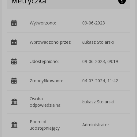
Metryczka
Wytworzono:
09-06-2023
p
Wprowadzono przez:
Łukasz Stolarski
Udostępniono:
09-06-2023, 09:19
Zmodyfikowano:
04-03-2024, 11:42
p
Osoba
Łukasz Stolarski
odpowiedzialna:
Podmiot
Administrator
O
udostępniający: