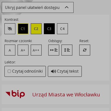
Ukryj panel ułatwień dostępu
Kontrast:
C1
C2
C3
C4
Zmień kontrast na domyślny
Rozmiar czcionki:
Odstępy:
Reset:
A
A+
A++
Zmień odstęp między literami
Zmień interlinię i margines
Przywróć ustawi
Lektor:
Czytaj odnośniki
Czytaj tekst
Urząd Miasta we Włocławku