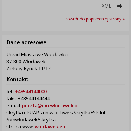
Druk
XML
Powrót do poprzedniej strony »
Dane adresowe:
Urząd Miasta we Włocławku
87-800 Włocławek
Zielony Rynek 11/13
Kontakt:
tel.:
+48544144000
faks: +48544144444
e-mail:
poczta@um.wloclawek.pl
skrytka ePUAP: /umwloclawek/SkrytkaESP lub
/umwloclawek/skrytka
strona www:
wloclawek.eu