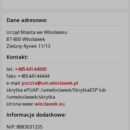
Dane adresowe:
Urząd Miasta we Włocławku
87-800 Włocławek
Zielony Rynek 11/13
Kontakt:
tel.:
+48544144000
faks: +48544144444
e-mail:
poczta@um.wloclawek.pl
skrytka ePUAP: /umwloclawek/SkrytkaESP lub
/umwloclawek/skrytka
strona www:
wloclawek.eu
Informacje dodatkowe:
NIP: 8883031255