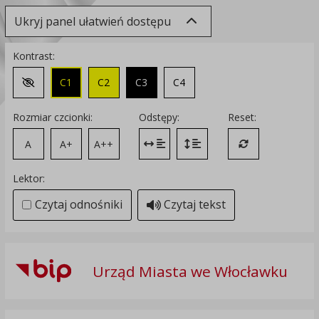
Ukryj panel ułatwień dostępu
Kontrast:
C1
C2
C3
C4
Zmień kontrast na domyślny
Rozmiar czcionki:
Odstępy:
Reset:
A
A+
A++
Zmień odstęp między literami
Zmień interlinię i margines
Przywróć ustawi
Lektor:
Czytaj odnośniki
Czytaj tekst
Urząd Miasta we Włocławku