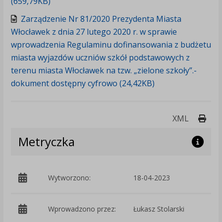
(659,79KB)
Zarządzenie Nr 81/2020 Prezydenta Miasta
Włocławek z dnia 27 lutego 2020 r. w sprawie
wprowadzenia Regulaminu dofinansowania z budżetu
miasta wyjazdów uczniów szkół podstawowych z
terenu miasta Włocławek na tzw. „zielone szkoły”.-
dokument dostępny cyfrowo (24,42KB)
Druk
XML
Metryczka
Wytworzono:
18-04-2023
p
Wprowadzono przez:
Łukasz Stolarski