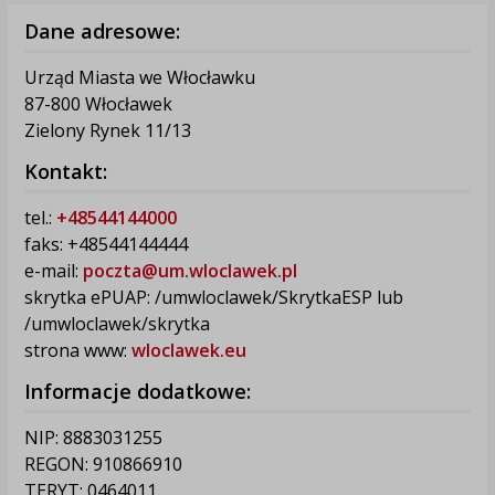
Dane adresowe:
Urząd Miasta we Włocławku
87-800 Włocławek
Zielony Rynek 11/13
Kontakt:
tel.:
+48544144000
faks: +48544144444
e-mail:
poczta@um.wloclawek.pl
skrytka ePUAP: /umwloclawek/SkrytkaESP lub
/umwloclawek/skrytka
strona www:
wloclawek.eu
Informacje dodatkowe:
NIP: 8883031255
REGON: 910866910
TERYT: 0464011