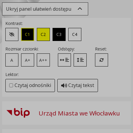
Ukryj panel ułatwień dostępu
Kontrast:
C1
C2
C3
C4
Zmień kontrast na domyślny
Rozmiar czcionki:
Odstępy:
Reset:
A
A+
A++
Zmień odstęp między literami
Zmień interlinię i margines
Przywróć ustawi
Lektor:
Czytaj odnośniki
Czytaj tekst
Urząd Miasta we Włocławku