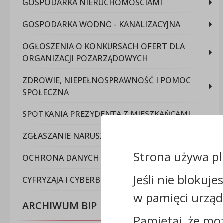
GOSPODARKA NIERUCHOMOŚCIAMI
GOSPODARKA WODNO - KANALIZACYJNA
OGŁOSZENIA O KONKURSACH OFERT DLA
ORGANIZACJI POZARZĄDOWYCH
ZDROWIE, NIEPEŁNOSPRAWNOŚĆ I POMOC
SPOŁECZNA
SPOTKANIA PREZYDENTA Z MIESZKAŃCAMI
ZGŁASZANIE NARUSZEŃ PRAWA (SYGNALIŚCI)
Strona używa pl
OCHRONA DANYCH OSOBOWYCH
Jeśli nie blokuje
CYFRYZAJA I CYBERBEZPIECZEŃSTWO
w pamięci urząd
ARCHIWUM BIP
Pamiętaj, że mo