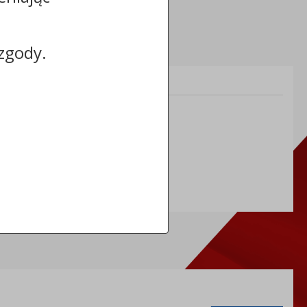
zgody.
Informacje dodatkowe:
NIP: 8883031255
REGON: 910866910
TERYT: 0464011