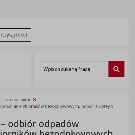
Czytaj tekst
Wyszukiwarka
Szukaj
mi komunalnymi
opróżnianie zbiorników bezodpływowych, odbiór zużytego
m – odbiór odpadów
biorników bezodpływowych,