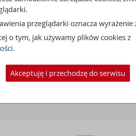
glądarki.
awienia przeglądarki oznacza wyrażenie 
cej o tym, jak używamy plików cookies z
Kontakt:
ości
.
tel.:
+48544144000
faks: +48544144444
e-mail:
poczta@um.wloclawek.pl
skrytka ePUAP: /umwloclawek/SkrytkaESP lub
Akceptuję i przechodzę do serwisu
/umwloclawek/skrytka
strona www:
wloclawek.eu