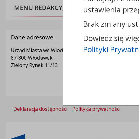
MENU REDAKCYJNE
ustawienia prze
Brak zmiany ust
Dowiedz się wię
Dane adresowe:
Polityki Prywatn
Urząd Miasta we Włocławku
87-800 Włocławek
Zielony Rynek 11/13
Deklaracja dostępności
Polityka prywatności