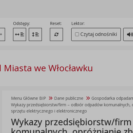
Odstępy:
Reset:
Lektor:
Czytaj odnośniki
+
Zmień odstęp między literami
Zmień interlinię i margines między paragrafami
Przywróć ustawienia domyślne
 Miasta we Włocławku
Menu Główne BIP
Dane publiczne
Gospodarka odpada
Wykazy przedsiębiorstw/firm – odbiór odpadów komunalnych, 
sprzętu elektrycznego i elektronicznego
Wykazy przedsiębiorstw/fir
komunalnych, opróżnianie z