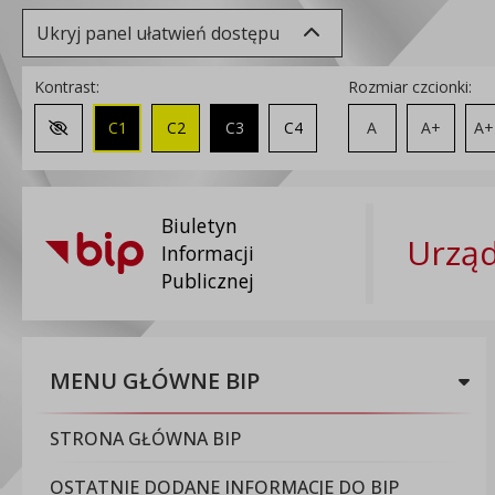
Ukryj panel ułatwień dostępu
Kontrast:
Rozmiar czcionki:
C1
C2
C3
C4
A
A+
A+
Zmień kontrast na domyślny
Biuletyn
Urząd
Informacji
Publicznej
MENU GŁÓWNE BIP
STRONA GŁÓWNA BIP
OSTATNIE DODANE INFORMACJE DO BIP