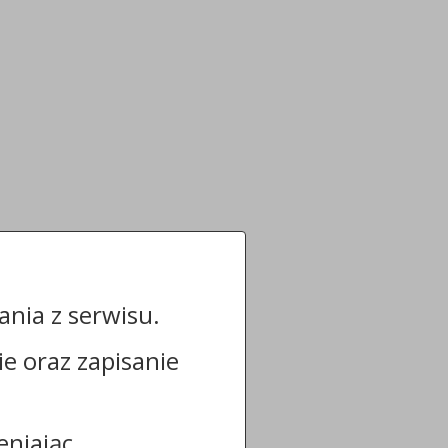
nia z serwisu.
cie oraz zapisanie
eniając