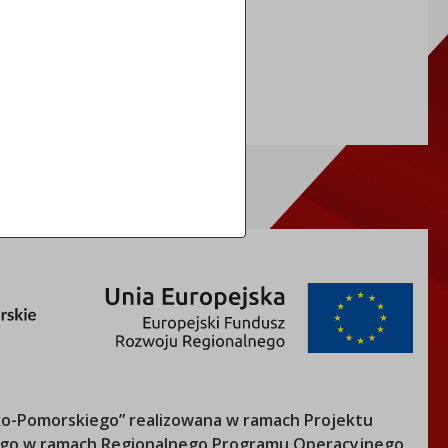
REGON: 910866910
TERYT: 0464011
o-Pomorskiego
” realizowana w ramach Projektu
nego w ramach Regionalnego Programu Operacyjnego