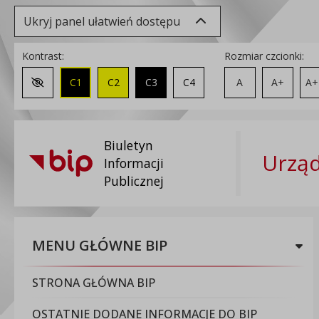
Ukryj panel ułatwień dostępu
Kontrast:
Rozmiar czcionki:
C1
C2
C3
C4
A
A+
A+
Zmień kontrast na domyślny
Biuletyn
Urząd
Informacji
Publicznej
MENU GŁÓWNE BIP
STRONA GŁÓWNA BIP
OSTATNIE DODANE INFORMACJE DO BIP