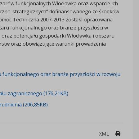
bszarów funkcjonalnych Włocławka oraz wsparcie ich
czno-strategicznych” dofinansowanego ze środków
Pomoc Techniczna 2007-2013 została opracowana
szaru funkcjonalnego oraz branże przyszłości w
 oraz potencjału gospodarki Włocławka i obszaru
iorstw oraz obowiązujące warunki prowadzenia
u funkcjonalnego oraz branże przyszłości w rozwoju
tału zagranicznego (176,21KB)
trudnienia (206,85KB)
Drukuj 
XML