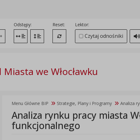
Odstępy:
Reset:
Lektor:
Czytaj odnośniki
+
Zmień odstęp między literami
Zmień interlinię i margines między paragrafami
Przywróć ustawienia domyślne
 Miasta we Włocławku
Menu Główne BIP
Strategie, Plany i Programy
Analiza r
Analiza rynku pracy miasta W
funkcjonalnego