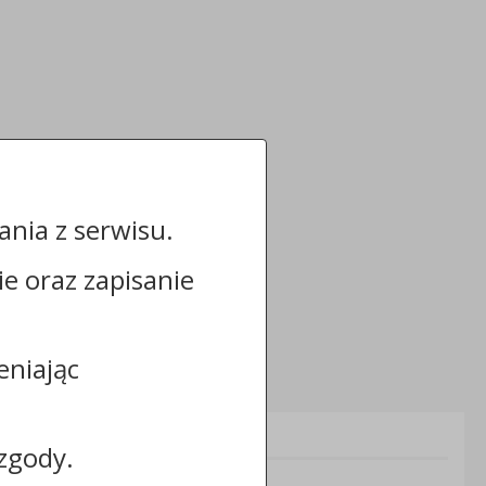
nia z serwisu.
cie oraz zapisanie
eniając
Informacje dodatkowe:
zgody.
NIP: 8883031255