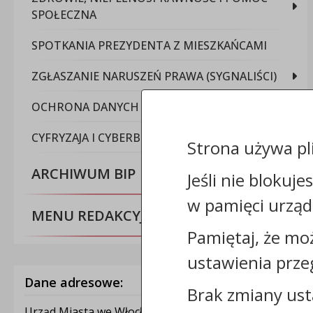
SPOŁECZNA
SPOTKANIA PREZYDENTA Z MIESZKAŃCAMI
ZGŁASZANIE NARUSZEŃ PRAWA (SYGNALIŚCI)
OCHRONA DANYCH OSOBOWYCH
CYFRYZAJA I CYBERBEZPIECZEŃSTWO
Strona używa pl
ARCHIWUM BIP
Jeśli nie blokuje
w pamięci urząd
MENU REDAKCYJNE
Pamiętaj, że mo
ustawienia prze
Dane adresowe:
Brak zmiany ust
Urząd Miasta we Włocławku