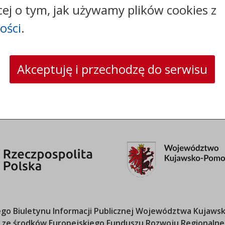
cej o tym, jak używamy plików cookies z
faks: +48544144444
e-mail:
poczta@um.wloclawek.pl
ości
.
skrytka ePUAP: /umwloclawek/SkrytkaESP lub
/umwloclawek/skrytka
strona www:
wloclawek.eu
Akceptuję i przechodzę do serwisu
o Biuletynu Informacji Publicznej
Województwa Kujawsk
ana ze środków Europejskiego Funduszu Rozwoju Regional