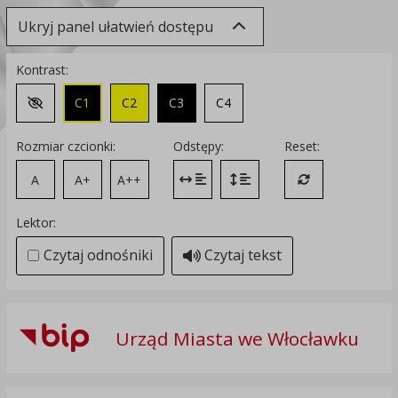
Ukryj panel ułatwień dostępu
Kontrast:
C1
C2
C3
C4
Zmień kontrast na domyślny
Rozmiar czcionki:
Odstępy:
Reset:
A
A+
A++
Zmień odstęp między literami
Zmień interlinię i margines
Przywróć ustawi
Lektor:
Czytaj odnośniki
Czytaj tekst
Urząd Miasta we Włocławku