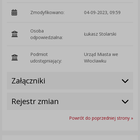
Zmodyfikowano:
04-09-2023, 09:59
p
Osoba
Łukasz Stolarski
odpowiedzialna:
Podmiot
Urząd Miasta we
O
udostępniający:
Włocławku
Załączniki
Rejestr zmian
Powrót do poprzedniej strony »