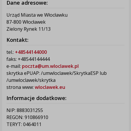
Dane adresowe:
Urząd Miasta we Włocławku
87-800 Włocławek
Zielony Rynek 11/13
Kontakt:
tel.:
+48544144000
faks: +48544144444
e-mail:
poczta@um.wloclawek.pl
skrytka ePUAP: /umwloclawek/SkrytkaESP lub
/umwloclawek/skrytka
strona www:
wloclawek.eu
Informacje dodatkowe:
NIP: 8883031255
REGON: 910866910
TERYT: 0464011