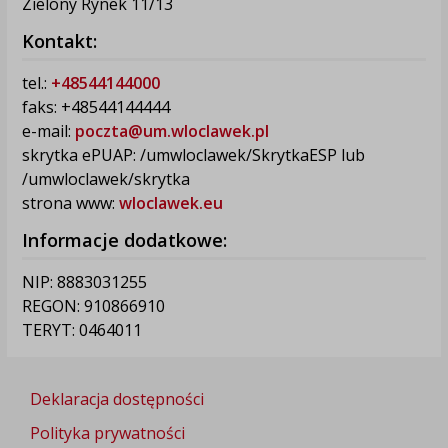
Zielony Rynek 11/13
Kontakt:
tel.:
+48544144000
faks: +48544144444
e-mail:
poczta@um.wloclawek.pl
skrytka ePUAP: /umwloclawek/SkrytkaESP lub
/umwloclawek/skrytka
strona www:
wloclawek.eu
Informacje dodatkowe:
NIP: 8883031255
REGON: 910866910
TERYT: 0464011
Deklaracja dostępności
Polityka prywatności