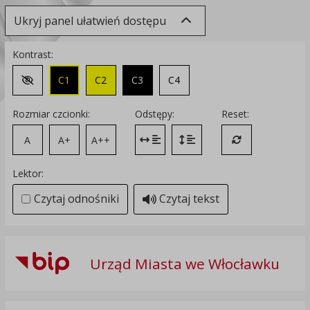
Ukryj panel ułatwień dostępu
Kontrast:
C1
C2
C3
C4
Zmień kontrast na domyślny
Rozmiar czcionki:
Odstępy:
Reset:
A
A+
A++
Zmień odstęp między literami
Zmień interlinię i margines
Przywróć ustawi
Lektor:
Czytaj odnośniki
Czytaj tekst
Urząd Miasta we Włocławku