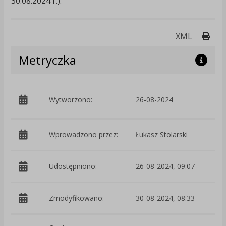
30.08.2024 r.).
Druk
XML
Metryczka
p
Wytworzono:
26-08-2024
i
Wprowadzono przez:
Łukasz Stolarski
Udostępniono:
26-08-2024, 09:07
Zmodyfikowano:
30-08-2024, 08:33
p