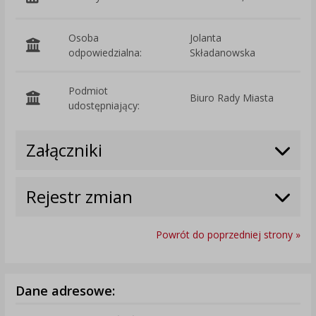
Osoba
Jolanta
odpowiedzialna:
Składanowska
Podmiot
Biuro Rady Miasta
O
udostępniający:
Załączniki
Rejestr zmian
Powrót do poprzedniej strony »
Dane adresowe: