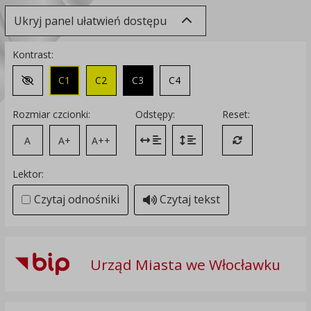
Ukryj panel ułatwień dostępu
Kontrast:
C1
C2
C3
C4
Zmień kontrast na domyślny
Rozmiar czcionki:
Odstępy:
Reset:
A
A+
A++
Zmień odstęp między literami
Zmień interlinię i margines
Przywróć ustawi
Lektor:
Czytaj odnośniki
Czytaj tekst
Urząd Miasta we Włocławku