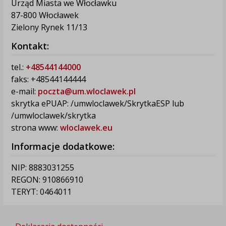
Urząd Miasta we Włocławku
87-800 Włocławek
Zielony Rynek 11/13
Kontakt:
tel.:
+48544144000
faks: +48544144444
e-mail:
poczta@um.wloclawek.pl
skrytka ePUAP: /umwloclawek/SkrytkaESP lub
/umwloclawek/skrytka
strona www:
wloclawek.eu
Informacje dodatkowe:
NIP: 8883031255
REGON: 910866910
TERYT: 0464011