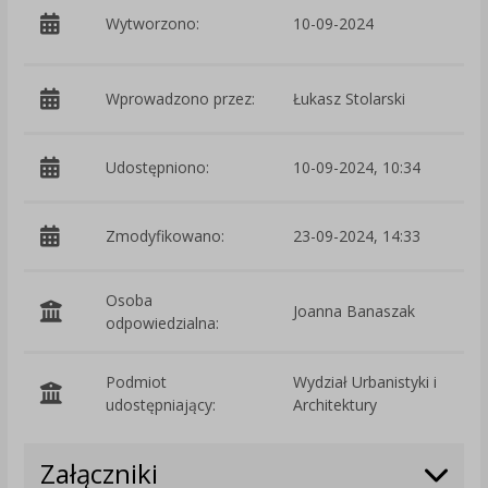
p
Wytworzono:
10-09-2024
i
Wprowadzono przez:
Łukasz Stolarski
Udostępniono:
10-09-2024, 10:34
Zmodyfikowano:
23-09-2024, 14:33
p
Osoba
Joanna Banaszak
odpowiedzialna:
Podmiot
Wydział Urbanistyki i
O
udostępniający:
Architektury
Załączniki