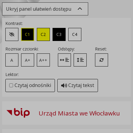
Ukryj panel ułatwień dostępu
Kontrast:
C1
C2
C3
C4
Zmień kontrast na domyślny
Rozmiar czcionki:
Odstępy:
Reset:
A
A+
A++
Zmień odstęp między literami
Zmień interlinię i margines
Przywróć ustawi
Lektor:
Czytaj odnośniki
Czytaj tekst
Urząd Miasta we Włocławku