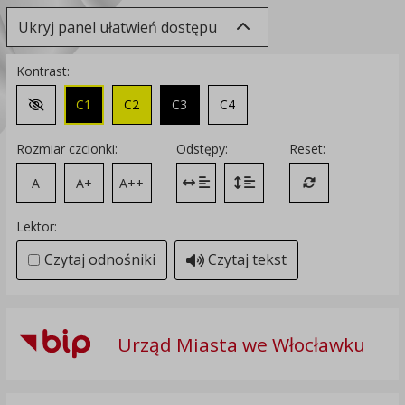
Ukryj panel ułatwień dostępu
Kontrast:
C1
C2
C3
C4
Zmień kontrast na domyślny
Rozmiar czcionki:
Odstępy:
Reset:
A
A+
A++
Zmień odstęp między literami
Zmień interlinię i margines
Przywróć ustawi
Lektor:
Czytaj odnośniki
Czytaj tekst
Urząd Miasta we Włocławku