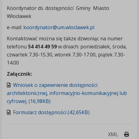
Koordynator ds. dostępności Gminy Miasto
Włocławek
e-mail:
koordynator@um.wloclawek.pl
Kontaktować można się także dzwoniąc na numer
telefonu
54 414 49 59
w dniach: poniedziałek, środa,
czwartek 7.30-15.30, wtorek 7.30-17.00, piątek 7.30-
14.00
Załącznik:
Wniosek o zapewnienie dostępności
architektonicznej, informacyjno-komunikacyjnej lub
cyfrowej. (16,98KB)
Formularz dostępności (42,65KB)
Druk
XML