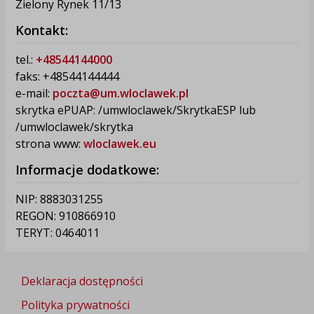
Zielony Rynek 11/13
Kontakt:
tel.:
+48544144000
faks: +48544144444
e-mail:
poczta@um.wloclawek.pl
skrytka ePUAP: /umwloclawek/SkrytkaESP lub
/umwloclawek/skrytka
strona www:
wloclawek.eu
Informacje dodatkowe:
NIP: 8883031255
REGON: 910866910
TERYT: 0464011
Deklaracja dostępności
Polityka prywatności