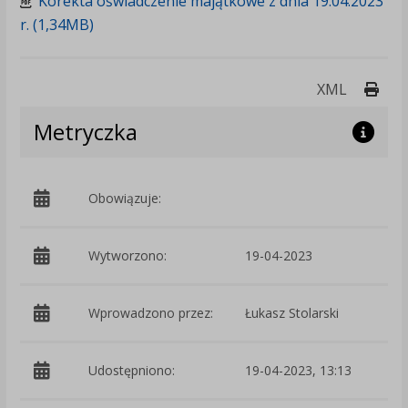
Korekta oświadczenie majątkowe z dnia 19.04.2023
r. (1,34MB)
Druk
XML
Metryczka
Obowiązuje:
d
Wytworzono:
19-04-2023
p
Wprowadzono przez:
Łukasz Stolarski
Udostępniono:
19-04-2023, 13:13