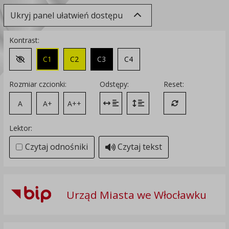
Ukryj panel ułatwień dostępu
Kontrast:
C1
C2
C3
C4
Zmień kontrast na domyślny
Rozmiar czcionki:
Odstępy:
Reset:
A
A+
A++
Zmień odstęp między literami
Zmień interlinię i margines
Przywróć ustawi
Lektor:
Czytaj odnośniki
Czytaj tekst
Urząd Miasta we Włocławku