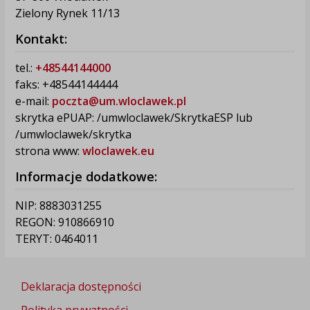
Zielony Rynek 11/13
Kontakt:
tel.:
+48544144000
faks: +48544144444
e-mail:
poczta@um.wloclawek.pl
skrytka ePUAP: /umwloclawek/SkrytkaESP lub
/umwloclawek/skrytka
strona www:
wloclawek.eu
Informacje dodatkowe:
NIP: 8883031255
REGON: 910866910
TERYT: 0464011
Deklaracja dostępności
Polityka prywatności