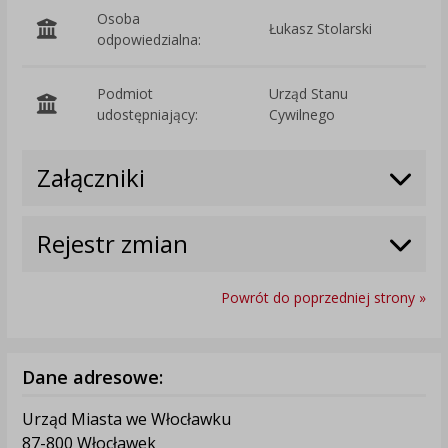
Osoba
Łukasz Stolarski
odpowiedzialna:
Podmiot
Urząd Stanu
O
udostępniający:
Cywilnego
Załączniki
Rejestr zmian
Powrót do poprzedniej strony »
Dane adresowe:
Urząd Miasta we Włocławku
87-800 Włocławek