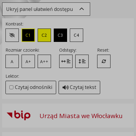
Ukryj panel ułatwień dostępu
Kontrast:
C1
C2
C3
C4
Zmień kontrast na domyślny
Rozmiar czcionki:
Odstępy:
Reset:
A
A+
A++
Zmień odstęp między literami
Zmień interlinię i margines
Przywróć ustawi
Lektor:
Czytaj odnośniki
Czytaj tekst
Urząd Miasta we Włocławku