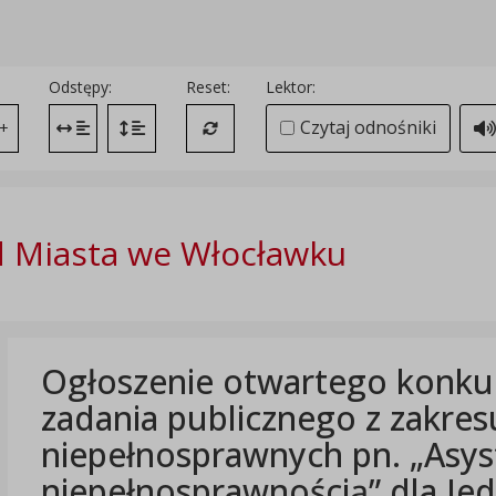
Odstępy:
Reset:
Lektor:
Czytaj odnośniki
+
Zmień odstęp między literami
Zmień interlinię i margines między paragrafami
Przywróć ustawienia domyślne
 Miasta we Włocławku
Ogłoszenie otwartego konkurs
zadania publicznego z zakres
niepełnosprawnych pn. „Asys
niepełnosprawnością” dla J