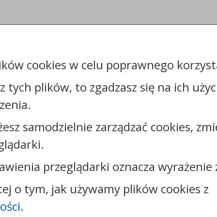
ików cookies w celu poprawnego korzysta
sz tych plików, to zgadzasz się na ich uży
zenia.
żesz samodzielnie zarządzać cookies, zmi
Kontakt:
glądarki.
tel.:
+48544144000
faks: +48544144444
awienia przeglądarki oznacza wyrażenie 
e-mail:
poczta@um.wloclawek.pl
skrytka ePUAP: /umwloclawek/SkrytkaESP lub
cej o tym, jak używamy plików cookies z
/umwloclawek/skrytka
ości
.
strona www:
wloclawek.eu