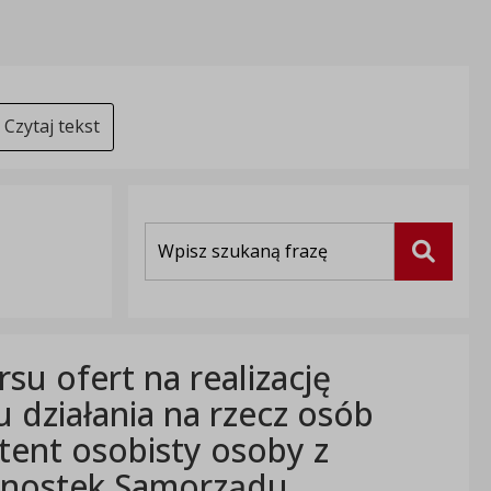
Czytaj tekst
Wyszukiwarka
Szukaj
u ofert na realizację
u działania na rzecz osób
tent osobisty osoby z
ednostek Samorządu