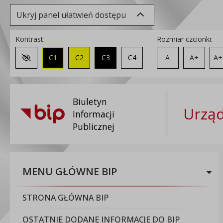
Ukryj panel ułatwień dostępu
Kontrast:
Rozmiar czcionki:
C1
C2
C3
C4
A
A+
A+
Zmień kontrast na domyślny
Biuletyn
Urząd
Informacji
Publicznej
MENU GŁÓWNE BIP
STRONA GŁÓWNA BIP
OSTATNIE DODANE INFORMACJE DO BIP