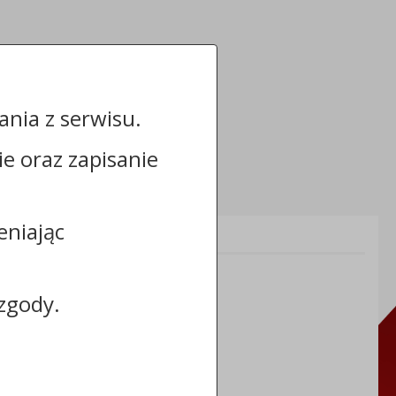
nia z serwisu.
cie oraz zapisanie
eniając
Informacje dodatkowe:
NIP: 8883031255
REGON: 910866910
zgody.
TERYT: 0464011