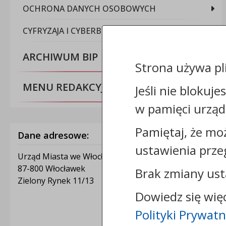
OCHRONA DANYCH OSOBOWYCH
CYFRYZAJA I CYBERBEZPIECZEŃSTWO
ARCHIWUM BIP
Strona używa pl
MENU REDAKCYJNE
Jeśli nie blokuje
w pamięci urząd
Pamiętaj, że mo
Dane adresowe:
ustawienia prze
Urząd Miasta we Włocławku
87-800 Włocławek
Brak zmiany ust
Zielony Rynek 11/13
Dowiedz się wię
Polityki Prywatn