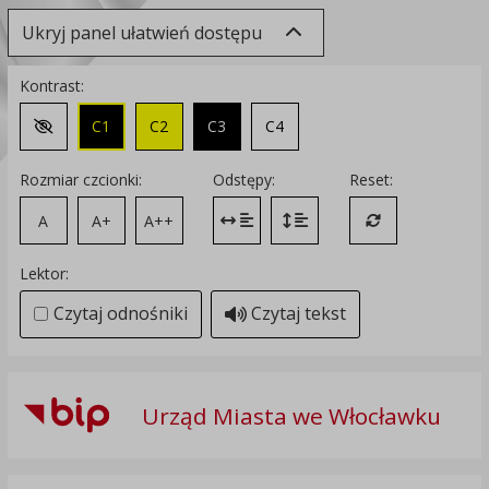
Ukryj panel ułatwień dostępu
Kontrast:
C1
C2
C3
C4
Zmień kontrast na domyślny
Rozmiar czcionki:
Odstępy:
Reset:
A
A+
A++
Zmień odstęp między literami
Zmień interlinię i margines
Przywróć ustawi
Lektor:
Czytaj odnośniki
Czytaj tekst
Urząd Miasta we Włocławku