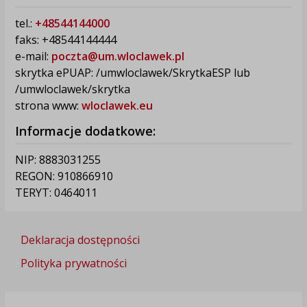
tel.:
+48544144000
faks: +48544144444
e-mail:
poczta@um.wloclawek.pl
skrytka ePUAP: /umwloclawek/SkrytkaESP lub
/umwloclawek/skrytka
strona www:
wloclawek.eu
Informacje dodatkowe:
NIP: 8883031255
REGON: 910866910
TERYT: 0464011
Deklaracja dostępności
Polityka prywatności