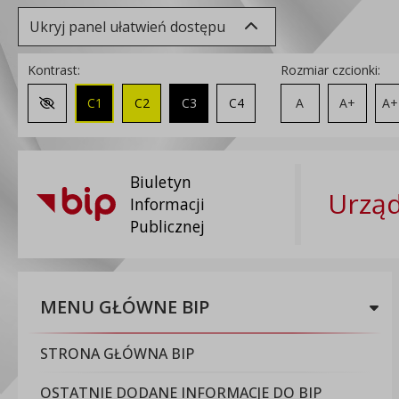
Ukryj panel ułatwień dostępu
Kontrast:
Rozmiar czcionki:
C1
C2
C3
C4
A
A+
A+
Zmień kontrast na domyślny
Biuletyn
Urząd
Informacji
Publicznej
MENU GŁÓWNE BIP
STRONA GŁÓWNA BIP
OSTATNIE DODANE INFORMACJE DO BIP