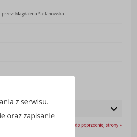
przez: Magdalena Stefanowska
Odwiedzin: 778
nia z serwisu.
cie oraz zapisanie
Powrót do poprzedniej strony »