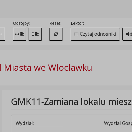
Odstępy:
Reset:
Lektor:
Czytaj odnośniki
+
Zmień odstęp między literami
Zmień interlinię i margines między paragrafami
Przywróć ustawienia domyślne
 Miasta we Włocławku
GMK11-Zamiana lokalu miesz
Wydział:
Wydział Go