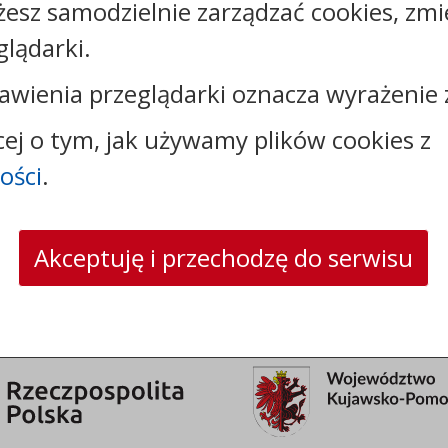
żesz samodzielnie zarządzać cookies, zmi
Kontakt:
glądarki.
tel.:
+48544144000
awienia przeglądarki oznacza wyrażenie 
faks: +48544144444
e-mail:
poczta@um.wloclawek.pl
cej o tym, jak używamy plików cookies z
skrytka ePUAP: /umwloclawek/SkrytkaESP lub
ości
.
/umwloclawek/skrytka
strona www:
wloclawek.eu
Akceptuję i przechodzę do serwisu