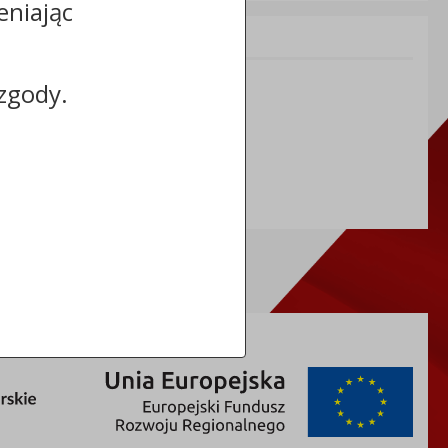
eniając
Informacje dodatkowe:
NIP: 8883031255
zgody.
REGON: 910866910
TERYT: 0464011