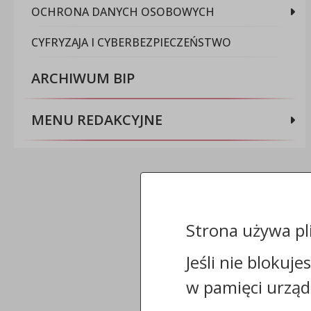
OCHRONA DANYCH OSOBOWYCH
CYFRYZAJA I CYBERBEZPIECZEŃSTWO
ARCHIWUM BIP
MENU REDAKCYJNE
Strona używa pl
Jeśli nie blokuje
w pamięci urząd