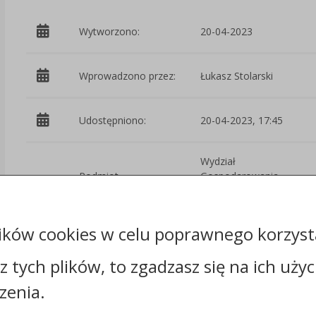
Wytworzono:
20-04-2023
Wprowadzono przez:
Łukasz Stolarski
Udostępniono:
20-04-2023, 17:45
Wydział
Podmiot
Gospodarowania
udostępniający:
Mieniem
Komunalnym
ików cookies w celu poprawnego korzysta
Załączniki
sz tych plików, to zgadzasz się na ich uży
zenia.