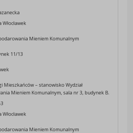
azanecka
a Włocławek
spodarowania Mieniem Komunalnym
Rynek 11/13
awek
gi Mieszkańców – stanowisko Wydział
nia Mieniem Komunalnym, sala nr 3, budynek B.
53
a Włocławek
spodarowania Mieniem Komunalnym