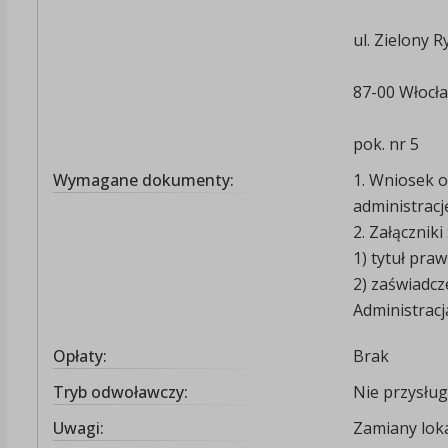
ul. Zielony 
87-00 Włocł
pok. nr 5
Wymagane dokumenty:
1. Wniosek 
administracj
2. Załączniki 
1) tytuł praw
2) zaświadcz
Administrac
Opłaty:
Brak
Tryb odwoławczy:
Nie przysług
Uwagi:
Zamiany loka