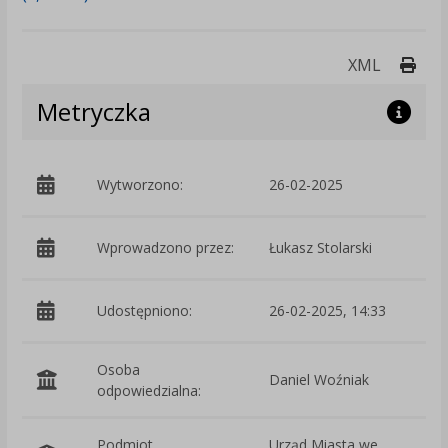
Druk
XML
Metryczka
Wytworzono:
26-02-2025
p
Wprowadzono przez:
Łukasz Stolarski
Udostępniono:
26-02-2025, 14:33
Osoba
Daniel Woźniak
odpowiedzialna:
Podmiot
Urząd Miasta we