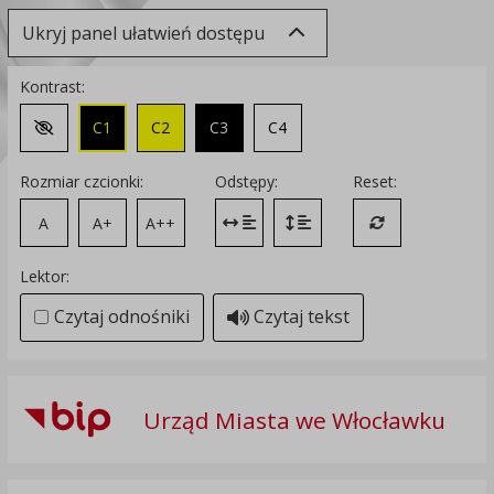
Ukryj panel ułatwień dostępu
Kontrast:
C1
C2
C3
C4
Zmień kontrast na domyślny
Rozmiar czcionki:
Odstępy:
Reset:
A
A+
A++
Zmień odstęp między literami
Zmień interlinię i margines
Przywróć ustawi
Lektor:
Czytaj odnośniki
Czytaj tekst
Urząd Miasta we Włocławku