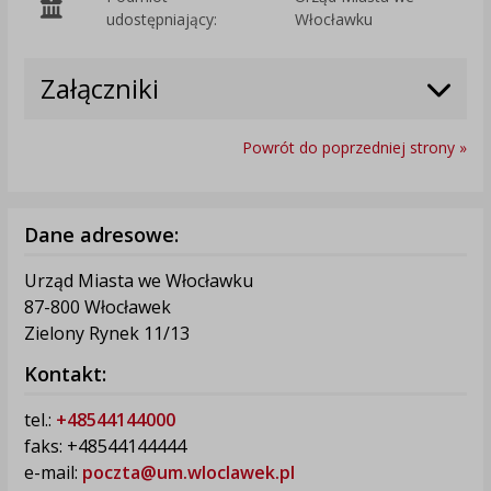
O
udostępniający:
Włocławku
Załączniki
Powrót do poprzedniej strony »
Dane adresowe:
Urząd Miasta we Włocławku
87-800 Włocławek
Zielony Rynek 11/13
Kontakt:
tel.:
+48544144000
faks: +48544144444
e-mail:
poczta@um.wloclawek.pl