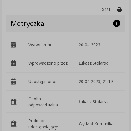
Druk
XML
Metryczka
Wytworzono:
20-04-2023
p
Wprowadzono przez:
Łukasz Stolarski
Udostępniono:
20-04-2023, 21:19
Osoba
Łukasz Stolarski
odpowiedzialna:
Podmiot
Wydział Komunikacji
O
udostępniający: