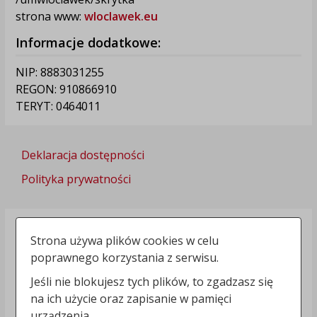
strona www:
wloclawek.eu
Informacje dodatkowe:
NIP: 8883031255
REGON: 910866910
TERYT: 0464011
Deklaracja dostępności
Polityka prywatności
Strona używa plików cookies w celu
poprawnego korzystania z serwisu.
Jeśli nie blokujesz tych plików, to zgadzasz się
na ich użycie oraz zapisanie w pamięci
urządzenia.