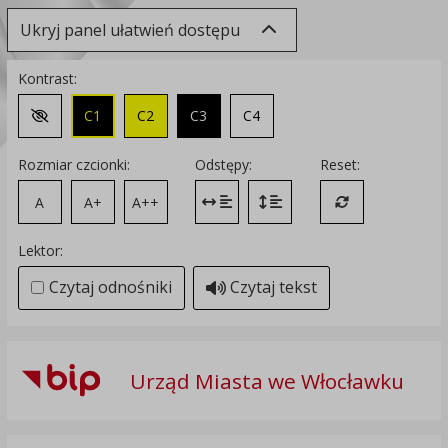
Ukryj panel ułatwień dostępu
Kontrast:
C1
C2
C3
C4
Zmień kontrast na domyślny
Rozmiar czcionki:
Odstępy:
Reset:
A
A+
A++
Zmień odstęp między literami
Zmień interlinię i margines
Przywróć ustawi
Lektor:
Czytaj odnośniki
Czytaj tekst
Urząd Miasta we Włocławku