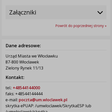
Załączniki
Powrót do poprzedniej strony »
Dane adresowe:
Urząd Miasta we Włocławku
87-800 Włocławek
Zielony Rynek 11/13
Kontakt:
tel.:
+48544144000
faks: +48544144444
e-mail:
poczta@um.wloclawek.pl
skrytka ePUAP: /umwloclawek/SkrytkaESP lub
/umwloclawek/skrytka