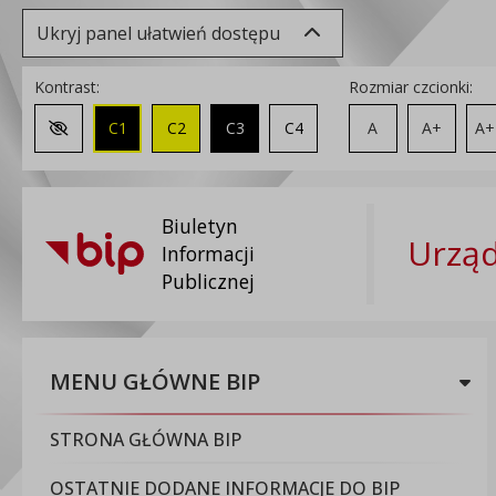
Ukryj panel ułatwień dostępu
Kontrast:
Rozmiar czcionki:
C1
C2
C3
C4
A
A+
A+
Zmień kontrast na domyślny
Biuletyn
Urząd
Informacji
Publicznej
MENU GŁÓWNE BIP
STRONA GŁÓWNA BIP
OSTATNIE DODANE INFORMACJE DO BIP