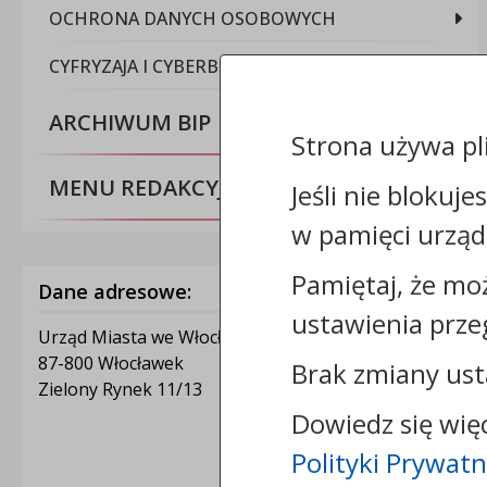
OCHRONA DANYCH OSOBOWYCH
CYFRYZAJA I CYBERBEZPIECZEŃSTWO
ARCHIWUM BIP
Strona używa pl
MENU REDAKCYJNE
Jeśli nie blokuje
w pamięci urząd
Pamiętaj, że mo
Dane adresowe:
ustawienia prze
Urząd Miasta we Włocławku
87-800 Włocławek
Brak zmiany ust
Zielony Rynek 11/13
Dowiedz się wię
Polityki Prywatn