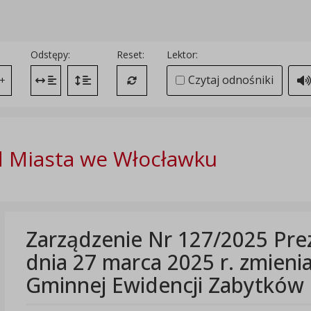
Odstępy:
Reset:
Lektor:
Czytaj odnośniki
+
Zmień odstęp między literami
Zmień interlinię i margines między paragrafami
Przywróć ustawienia domyślne
 Miasta we Włocławku
Zarządzenie Nr 127/2025 Pre
dnia 27 marca 2025 r. zmieni
Gminnej Ewidencji Zabytków