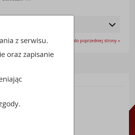
nia z serwisu.
Powrót do poprzedniej strony »
cie oraz zapisanie
eniając
Informacje dodatkowe:
NIP: 8883031255
REGON: 910866910
zgody.
TERYT: 0464011