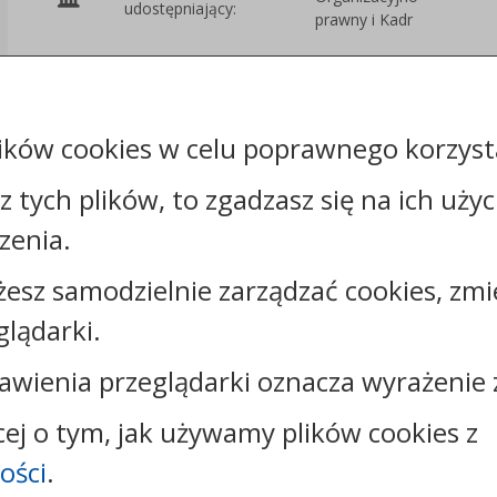
udostępniający:
prawny i Kadr
Załączniki
ików cookies w celu poprawnego korzysta
sz tych plików, to zgadzasz się na ich uży
zenia.
żesz samodzielnie zarządzać cookies, zmi
Kontakt:
glądarki.
tel.:
+48544144000
faks: +48544144444
awienia przeglądarki oznacza wyrażenie 
e-mail:
poczta@um.wloclawek.pl
skrytka ePUAP: /umwloclawek/SkrytkaESP lub
cej o tym, jak używamy plików cookies z
/umwloclawek/skrytka
ości
.
strona www:
wloclawek.eu