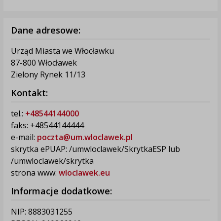
Dane adresowe:
Urząd Miasta we Włocławku
87-800 Włocławek
Zielony Rynek 11/13
Kontakt:
tel.:
+48544144000
faks: +48544144444
e-mail:
poczta@um.wloclawek.pl
skrytka ePUAP: /umwloclawek/SkrytkaESP lub
/umwloclawek/skrytka
strona www:
wloclawek.eu
Informacje dodatkowe:
NIP: 8883031255