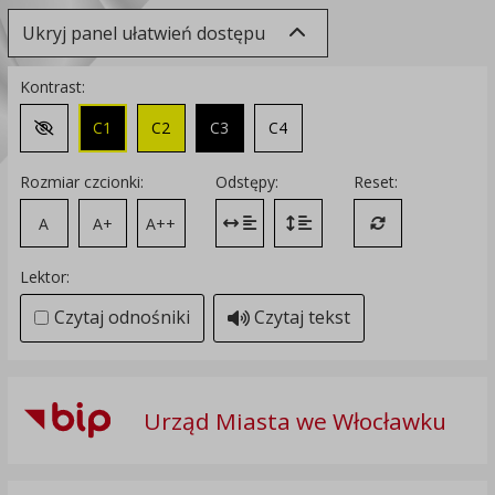
Ukryj panel ułatwień dostępu
Kontrast:
C1
C2
C3
C4
Zmień kontrast na domyślny
Rozmiar czcionki:
Odstępy:
Reset:
A
A+
A++
Zmień odstęp między literami
Zmień interlinię i margines
Przywróć ustawi
Lektor:
Czytaj odnośniki
Czytaj tekst
Urząd Miasta we Włocławku