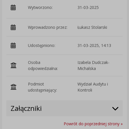
p
Wytworzono:
31-03-2025
K
Wprowadzono przez:
Łukasz Stolarski
Udostępniono:
31-03-2025, 14:13
Osoba
Izabela Dudczak-
odpowiedzialna:
Michalska
Podmiot
Wydział Audytu i
O
udostępniający:
Kontroli
Załączniki
Powrót do poprzedniej strony »