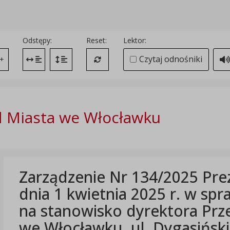
Odstępy:
Reset:
Lektor:
Czytaj odnośniki
+
Zmień odstęp między literami
Zmień interlinię i margines między paragrafami
Przywróć ustawienia domyślne
 Miasta we Włocławku
Zarządzenie Nr 134/2025 Pre
dnia 1 kwietnia 2025 r. w sp
na stanowisko dyrektora Prz
we Włocławku, ul. Dygasińsk