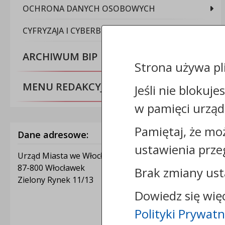
OCHRONA DANYCH OSOBOWYCH
CYFRYZAJA I CYBERBEZPIECZEŃSTWO
ARCHIWUM BIP
Strona używa pl
MENU REDAKCYJNE
Jeśli nie blokuje
w pamięci urząd
Pamiętaj, że mo
Dane adresowe:
ustawienia prze
Urząd Miasta we Włocławku
87-800 Włocławek
Brak zmiany ust
Zielony Rynek 11/13
Dowiedz się wię
Polityki Prywatn