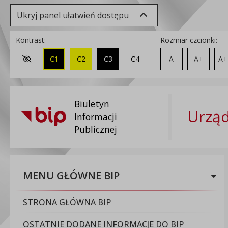
Ukryj panel ułatwień dostępu
Kontrast:
Rozmiar czcionki:
C1
C2
C3
C4
A
A+
A+
Zmień kontrast na domyślny
Biuletyn
Urząd
Informacji
Publicznej
MENU GŁÓWNE BIP
STRONA GŁÓWNA BIP
OSTATNIE DODANE INFORMACJE DO BIP