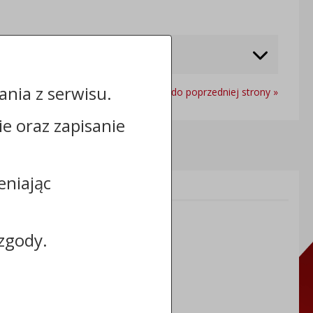
nia z serwisu.
Powrót do poprzedniej strony »
cie oraz zapisanie
eniając
Informacje dodatkowe:
NIP: 8883031255
REGON: 910866910
zgody.
TERYT: 0464011