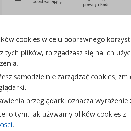
udostępniający:
prawny i Kadr
Załączniki
ików cookies w celu poprawnego korzysta
sz tych plików, to zgadzasz się na ich uży
zenia.
żesz samodzielnie zarządzać cookies, zmi
Kontakt:
glądarki.
tel.:
+48544144000
faks: +48544144444
awienia przeglądarki oznacza wyrażenie 
e-mail:
poczta@um.wloclawek.pl
skrytka ePUAP: /umwloclawek/SkrytkaESP lub
cej o tym, jak używamy plików cookies z
/umwloclawek/skrytka
ości
.
strona www:
wloclawek.eu