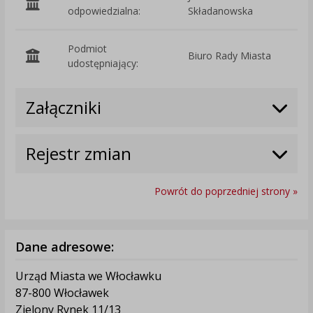
odpowiedzialna:
Składanowska
Podmiot
Biuro Rady Miasta
O
udostępniający:
Załączniki
Rejestr zmian
Powrót do poprzedniej strony »
Dane adresowe:
Urząd Miasta we Włocławku
87-800 Włocławek
Zielony Rynek 11/13