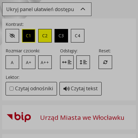
Ukryj panel ułatwień dostępu
Kontrast:
C1
C2
C3
C4
Zmień kontrast na domyślny
Rozmiar czcionki:
Odstępy:
Reset:
A
A+
A++
Zmień odstęp między literami
Zmień interlinię i margines
Przywróć ustawi
Lektor:
Czytaj odnośniki
Czytaj tekst
Urząd Miasta we Włocławku