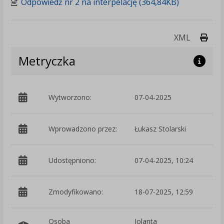
Odpowiedź nr 2 na interpelację (364,84KB)
Druk
XML
Metryczka
Wytworzono:
07-04-2025
p
Wprowadzono przez:
Łukasz Stolarski
Udostępniono:
07-04-2025, 10:24
Zmodyfikowano:
18-07-2025, 12:59
p
Osoba
Jolanta