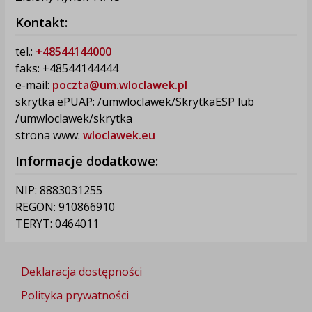
Kontakt:
tel.:
+48544144000
faks: +48544144444
e-mail:
poczta@um.wloclawek.pl
skrytka ePUAP: /umwloclawek/SkrytkaESP lub
/umwloclawek/skrytka
strona www:
wloclawek.eu
Informacje dodatkowe:
NIP: 8883031255
REGON: 910866910
TERYT: 0464011
Deklaracja dostępności
Polityka prywatności