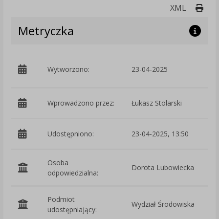
Druk
XML
Metryczka
p
Wytworzono:
23-04-2025
Ś
Wprowadzono przez:
Łukasz Stolarski
Udostępniono:
23-04-2025, 13:50
Osoba
Dorota Lubowiecka
odpowiedzialna:
Podmiot
Wydział Środowiska
O
udostępniający: