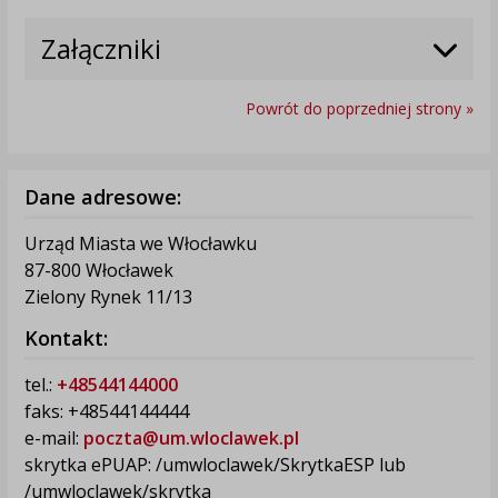
Załączniki
Powrót do poprzedniej strony »
Dane adresowe:
Urząd Miasta we Włocławku
87-800 Włocławek
Zielony Rynek 11/13
Kontakt:
tel.:
+48544144000
faks: +48544144444
e-mail:
poczta@um.wloclawek.pl
skrytka ePUAP: /umwloclawek/SkrytkaESP lub
/umwloclawek/skrytka