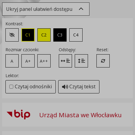
Ukryj panel ułatwień dostępu
Kontrast:
C1
C2
C3
C4
Zmień kontrast na domyślny
Rozmiar czcionki:
Odstępy:
Reset:
A
A+
A++
Zmień odstęp między literami
Zmień interlinię i margines
Przywróć ustawi
Lektor:
Czytaj odnośniki
Czytaj tekst
Urząd Miasta we Włocławku