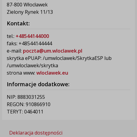
87-800 Włocławek
Zielony Rynek 11/13
Kontakt:
tel.:
+48544144000
faks: +48544144444
e-mail:
poczta@um.wloclawek.pl
skrytka ePUAP: /umwloclawek/SkrytkaESP lub
/umwloclawek/skrytka
strona www:
wloclawek.eu
Informacje dodatkowe:
NIP: 8883031255
REGON: 910866910
TERYT: 0464011
Deklaracja dostępności