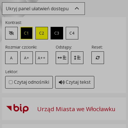
Ukryj panel ułatwień dostępu
Kontrast:
C1
C2
C3
C4
Zmień kontrast na domyślny
Rozmiar czcionki:
Odstępy:
Reset:
A
A+
A++
Zmień odstęp między literami
Zmień interlinię i margines
Przywróć ustawi
Lektor:
Czytaj odnośniki
Czytaj tekst
Urząd Miasta we Włocławku