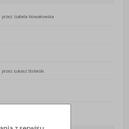
przez: Izabela Nowakowska
przez: Łukasz Stolarski
Odwiedzin: 709
nia z serwisu.