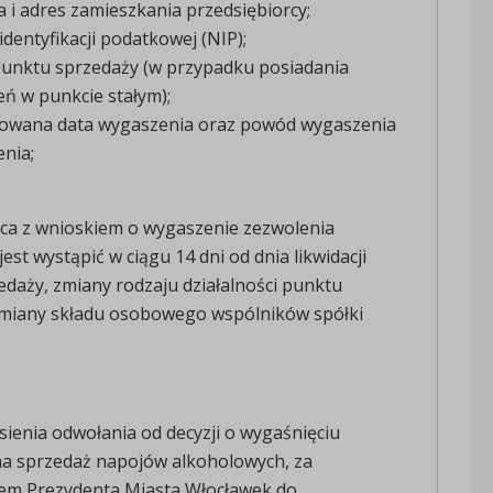
a i adres zamieszkania przedsiębiorcy;
dentyfikacji podatkowej (NIP);
punktu sprzedaży (w przypadku posiadania
ń w punkcie stałym);
owana data wygaszenia oraz powód wygaszenia
nia;
rca z wnioskiem o wygaszenie zezwolenia
est wystąpić w ciągu 14 dni od dnia likwidacji
daży, zmiany rodzaju działalności punktu
zmiany składu osobowego wspólników spółki
ienia odwołania od decyzji o wygaśnięciu
na sprzedaż napojów alkoholowych, za
em Prezydenta Miasta Włocławek do