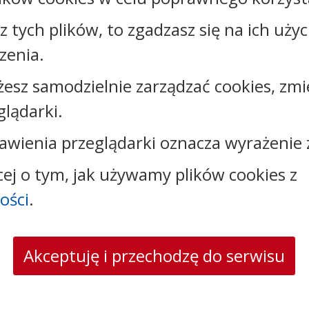
Załączniki
sz tych plików, to zgadzasz się na ich uży
zenia.
Rejestr zmian
żesz samodzielnie zarządzać cookies, zmi
glądarki.
awienia przeglądarki oznacza wyrażenie 
Kontakt:
cej o tym, jak używamy plików cookies z
tel.:
+48544144000
faks: +48544144444
ości
.
e-mail:
poczta@um.wloclawek.pl
skrytka ePUAP: /umwloclawek/SkrytkaESP lub
/umwloclawek/skrytka
Akceptuję i przechodzę do serwisu
strona www:
wloclawek.eu