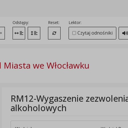
Odstępy:
Reset:
Lektor:
Czytaj odnośniki
+
Zmień odstęp między literami
Zmień interlinię i margines między paragrafami
Przywróć ustawienia domyślne
 Miasta we Włocławku
RM12-Wygaszenie zezwolenia
alkoholowych