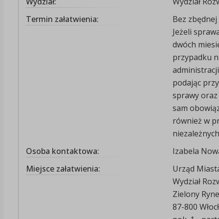
Wydział:
Wydział Roz
Termin załatwienia:
Bez zbędnej 
Jeżeli spraw
dwóch miesi
przypadku n
administracj
podając przy
sprawy oraz 
sam obowiąze
również w pr
niezależnych
Osoba kontaktowa:
Izabela No
Miejsce załatwienia:
Urząd Miast
Wydział Roz
Zielony Ryn
87-800 Włoc