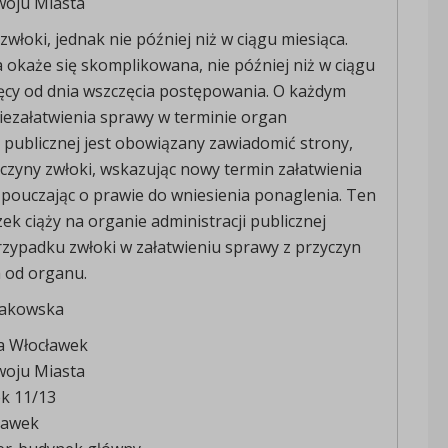
woju Miasta
zwłoki, jednak nie później niż w ciągu miesiąca.
a okaże się skomplikowana, nie później niż w ciągu
ęcy od dnia wszczęcia postępowania. O każdym
iezałatwienia sprawy w terminie organ
i publicznej jest obowiązany zawiadomić strony,
czyny zwłoki, wskazując nowy termin załatwienia
pouczając o prawie do wniesienia ponaglenia. Ten
k ciąży na organie administracji publicznej
zypadku zwłoki w załatwieniu sprawy z przyczyn
 od organu.
wakowska
a Włocławek
woju Miasta
ek 11/13
ławek