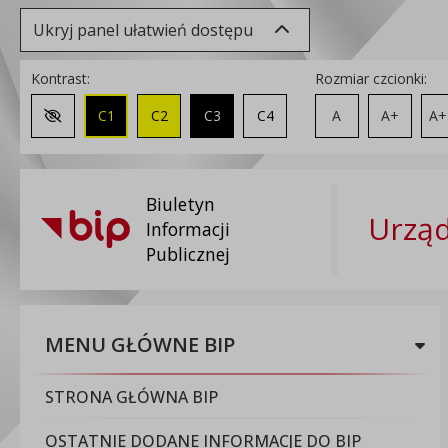
Ukryj panel ułatwień dostępu
Kontrast:
Rozmiar czcionki:
C1
C2
C3
C4
A
A+
A+
Zmień kontrast na domyślny
Biuletyn
Urząd
Informacji
Publicznej
MENU GŁÓWNE BIP
STRONA GŁÓWNA BIP
OSTATNIE DODANE INFORMACJE DO BIP