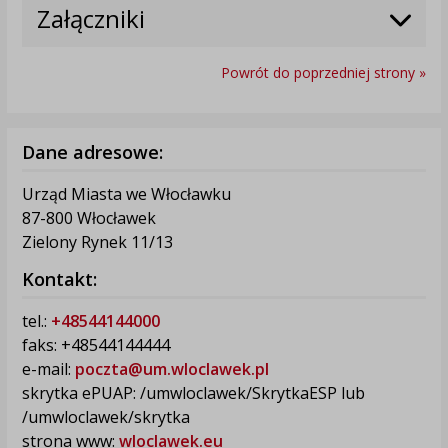
Załączniki
Powrót do poprzedniej strony »
Dane adresowe:
Urząd Miasta we Włocławku
87-800 Włocławek
Zielony Rynek 11/13
Kontakt:
tel.:
+48544144000
faks: +48544144444
e-mail:
poczta@um.wloclawek.pl
skrytka ePUAP: /umwloclawek/SkrytkaESP lub
/umwloclawek/skrytka
strona www:
wloclawek.eu