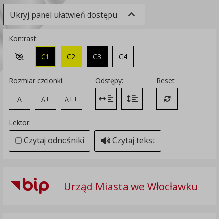
Ukryj panel ułatwień dostępu
Kontrast:
C1
C2
C3
C4
Zmień kontrast na domyślny
Rozmiar czcionki:
Odstępy:
Reset:
A
A+
A++
Zmień odstęp między literami
Zmień interlinię i margines
Przywróć ustawi
Lektor:
Czytaj odnośniki
Czytaj tekst
Urząd Miasta we Włocławku