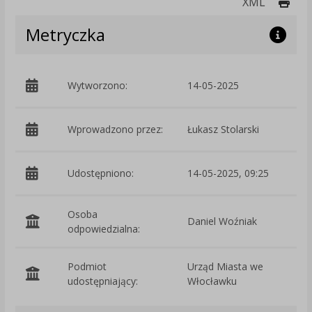
Druk
XML
Metryczka
Wytworzono:
14-05-2025
p
Wprowadzono przez:
Łukasz Stolarski
Udostępniono:
14-05-2025, 09:25
Osoba
Daniel Woźniak
odpowiedzialna:
Podmiot
Urząd Miasta we
O
udostępniający:
Włocławku