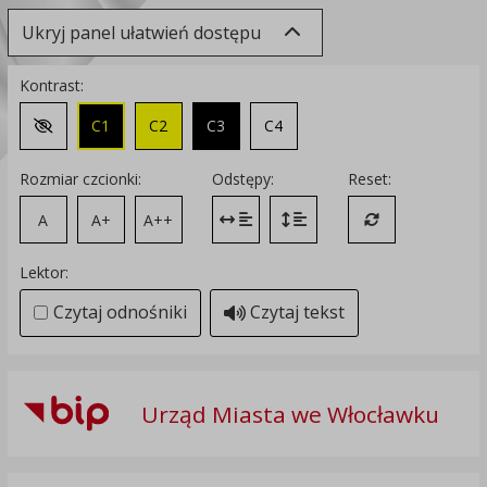
Ukryj panel ułatwień dostępu
Kontrast:
C1
C2
C3
C4
Zmień kontrast na domyślny
Rozmiar czcionki:
Odstępy:
Reset:
A
A+
A++
Zmień odstęp między literami
Zmień interlinię i margines
Przywróć ustawi
Lektor:
Czytaj odnośniki
Czytaj tekst
Urząd Miasta we Włocławku