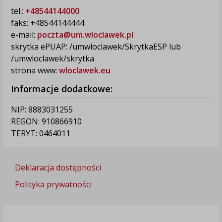
tel.:
+48544144000
faks: +48544144444
e-mail:
poczta@um.wloclawek.pl
skrytka ePUAP: /umwloclawek/SkrytkaESP lub
/umwloclawek/skrytka
strona www:
wloclawek.eu
Informacje dodatkowe:
NIP: 8883031255
REGON: 910866910
TERYT: 0464011
Deklaracja dostępności
Polityka prywatności