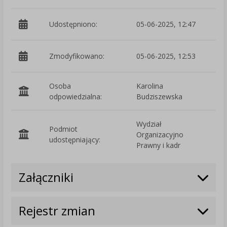
Udostępniono:
05-06-2025, 12:47
Zmodyfikowano:
05-06-2025, 12:53
p
Osoba
Karolina
odpowiedzialna:
Budziszewska
Wydział
Podmiot
Organizacyjno
O
udostępniający:
Prawny i kadr
Załączniki
Rejestr zmian