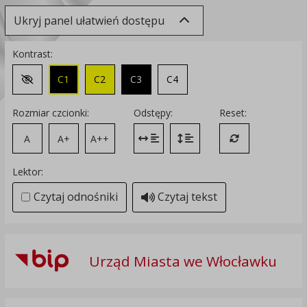
Ukryj panel ułatwień dostępu
Kontrast:
C1
C2
C3
C4
Zmień kontrast na domyślny
Rozmiar czcionki:
Odstępy:
Reset:
A
A+
A++
Zmień odstęp między literami
Zmień interlinię i margines
Przywróć ustawi
Lektor:
Czytaj odnośniki
Czytaj tekst
Urząd Miasta we Włocławku