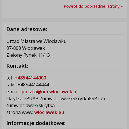
Powrót do poprzedniej strony »
Dane adresowe:
Urząd Miasta we Włocławku
87-800 Włocławek
Zielony Rynek 11/13
Kontakt:
tel.:
+48544144000
faks: +48544144444
e-mail:
poczta@um.wloclawek.pl
skrytka ePUAP: /umwloclawek/SkrytkaESP lub
/umwloclawek/skrytka
strona www:
wloclawek.eu
Informacje dodatkowe: