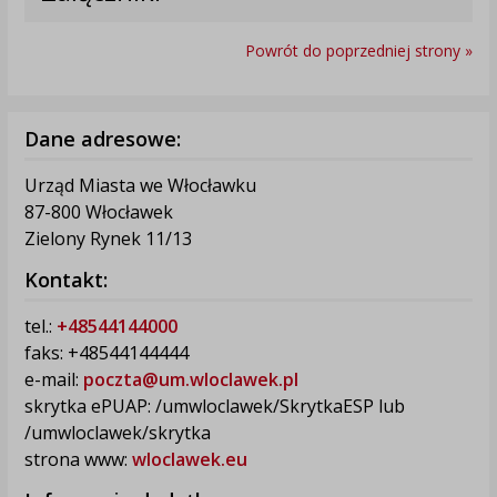
Powrót do poprzedniej strony »
Dane adresowe:
Urząd Miasta we Włocławku
87-800 Włocławek
Zielony Rynek 11/13
Kontakt:
tel.:
+48544144000
faks: +48544144444
e-mail:
poczta@um.wloclawek.pl
skrytka ePUAP: /umwloclawek/SkrytkaESP lub
/umwloclawek/skrytka
strona www:
wloclawek.eu