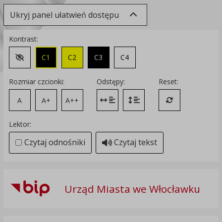
Ukryj panel ułatwień dostępu
Kontrast:
C1
C2
C3
C4
Zmień kontrast na domyślny
Rozmiar czcionki:
Odstępy:
Reset:
A
A+
A++
Zmień odstęp między literami
Zmień interlinię i margines
Przywróć ustawi
Lektor:
Czytaj odnośniki
Czytaj tekst
Urząd Miasta we Włocławku