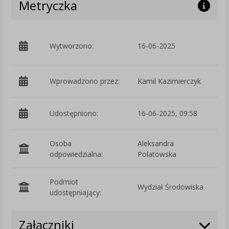
Metryczka
p
Wytworzono:
16-06-2025
Ś
Wprowadzono przez:
Kamil Kazimierczyk
Udostępniono:
16-06-2025, 09:58
Osoba
Aleksandra
odpowiedzialna:
Polatowska
Podmiot
Wydział Środowiska
O
udostępniający:
Załączniki