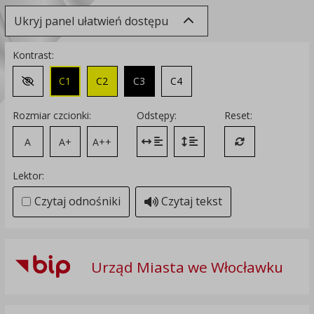
Ukryj panel ułatwień dostępu
Kontrast:
C1
C2
C3
C4
Zmień kontrast na domyślny
Rozmiar czcionki:
Odstępy:
Reset:
A
A+
A++
Zmień odstęp między literami
Zmień interlinię i margines
Przywróć ustawi
Lektor:
Czytaj odnośniki
Czytaj tekst
Urząd Miasta we Włocławku