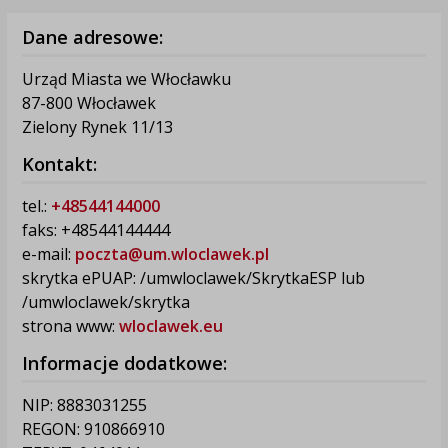
Dane adresowe:
Urząd Miasta we Włocławku
87-800 Włocławek
Zielony Rynek 11/13
Kontakt:
tel.:
+48544144000
faks: +48544144444
e-mail:
poczta@um.wloclawek.pl
skrytka ePUAP: /umwloclawek/SkrytkaESP lub
/umwloclawek/skrytka
strona www:
wloclawek.eu
Informacje dodatkowe:
NIP: 8883031255
REGON: 910866910