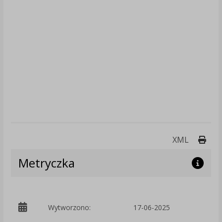
Druk
XML
Metryczka
p
Wytworzono:
17-06-2025
Z
i