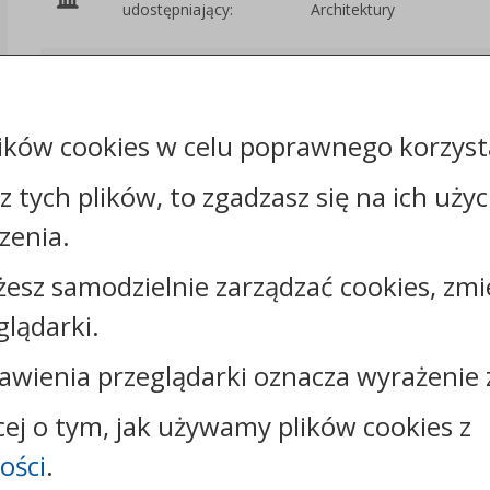
udostępniający:
Architektury
Załączniki
ików cookies w celu poprawnego korzysta
sz tych plików, to zgadzasz się na ich uży
zenia.
żesz samodzielnie zarządzać cookies, zmi
Kontakt:
glądarki.
tel.:
+48544144000
faks: +48544144444
awienia przeglądarki oznacza wyrażenie 
e-mail:
poczta@um.wloclawek.pl
skrytka ePUAP: /umwloclawek/SkrytkaESP lub
cej o tym, jak używamy plików cookies z
/umwloclawek/skrytka
ości
.
strona www:
wloclawek.eu