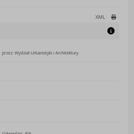
Drukuj 
XML
przez: Wydział Urbanistyki i Architektury
Odwiedzin: 406