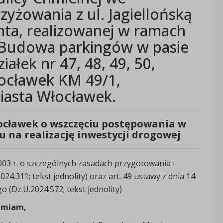
yżowania z ul. Jagiellońską
nta, realizowanej w ramach
„Budowa parkingów w pasie
iałek nr 47, 48, 49, 50,
łocławek KM 49/1,
miasta Włocławek.
ocławek o wszczęciu postępowania w
u na realizację inwestycji drogowej
 2003 r. o szczególnych zasadach przygotowania i
024.311; tekst jednolity) oraz art. 49 ustawy z dnia 14
 (Dz.U.2024.572; tekst jednolity)
amiam,