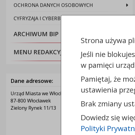
OCHRONA DANYCH OSOBOWYCH
CYFRYZAJA I CYBERBEZPIECZEŃSTWO
ARCHIWUM BIP
Strona używa pl
MENU REDAKCYJNE
Jeśli nie blokuje
w pamięci urząd
Pamiętaj, że mo
Dane adresowe:
ustawienia prze
Urząd Miasta we Włocławku
87-800 Włocławek
Brak zmiany ust
Zielony Rynek 11/13
Dowiedz się wię
Polityki Prywatn