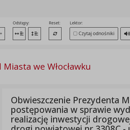
Odstępy:
Reset:
Lektor:
Czytaj odnośniki
+
Zmień odstęp między literami
Zmień interlinię i margines między paragrafami
Przywróć ustawienia domyślne
 Miasta we Włocławku
Obwieszczenie Prezydenta M
postępowania w sprawie wyda
realizację inwestycji drogow
drogi powiatowej nr 3308C - 