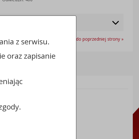
Powrót do poprzedniej strony »
nia z serwisu.
cie oraz zapisanie
eniając
Informacje dodatkowe:
NIP: 8883031255
REGON: 910866910
zgody.
TERYT: 0464011