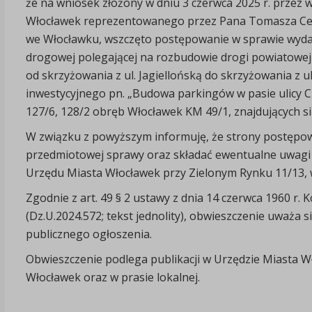
że na wniosek złożony w dniu 3 czerwca 2025 r. przez 
Włocławek reprezentowanego przez Pana Tomasza Celm
we Włocławku, wszczęto postępowanie w sprawie wydania
drogowej polegającej na rozbudowie drogi powiatowej 
od skrzyżowania z ul. Jagiellońską do skrzyżowania z 
inwestycyjnego pn. „Budowa parkingów w pasie ulicy Chmi
127/6, 128/2 obręb Włocławek KM 49/1, znajdujących si
W związku z powyższym informuję, że strony postępow
przedmiotowej sprawy oraz składać ewentualne uwagi i 
Urzędu Miasta Włocławek przy Zielonym Rynku 11/13, w
Zgodnie z art. 49 § 2 ustawy z dnia 14 czerwca 1960 r
(Dz.U.2024.572; tekst jednolity), obwieszczenie uważa 
publicznego ogłoszenia.
Obwieszczenie podlega publikacji w Urzędzie Miasta W
Włocławek oraz w prasie lokalnej.