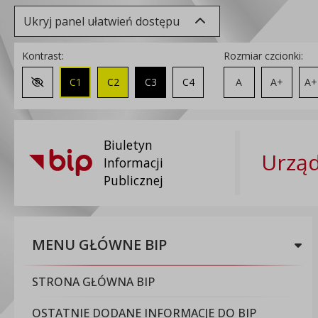
Ukryj panel ułatwień dostępu
Kontrast:
Rozmiar czcionki:
C1
C2
C3
C4
A
A+
A+
Zmień kontrast na domyślny
Biuletyn
Urząd
Informacji
Publicznej
MENU GŁÓWNE BIP
STRONA GŁÓWNA BIP
OSTATNIE DODANE INFORMACJE DO BIP