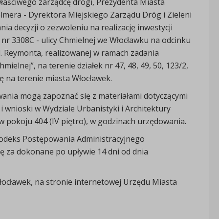
właściwego zarządcę drogi, Prezydenta Miasta
era - Dyrektora Miejskiego Zarządu Dróg i Zieleni
 decyzji o zezwoleniu na realizację inwestycji
nr 3308C - ulicy Chmielnej we Włocławku na odcinku
ul. Reymonta, realizowanej w ramach zadania
elnej”, na terenie działek nr 47, 48, 49, 50, 123/2,
ę na terenie miasta Włocławek.
ania mogą zapoznać się z materiałami dotyczącymi
wnioski w Wydziale Urbanistyki i Architektury
 pokoju 404 (IV piętro), w godzinach urzędowania.
. Kodeks Postępowania Administracyjnego
się za dokonane po upływie 14 dni od dnia
łocławek, na stronie internetowej Urzędu Miasta