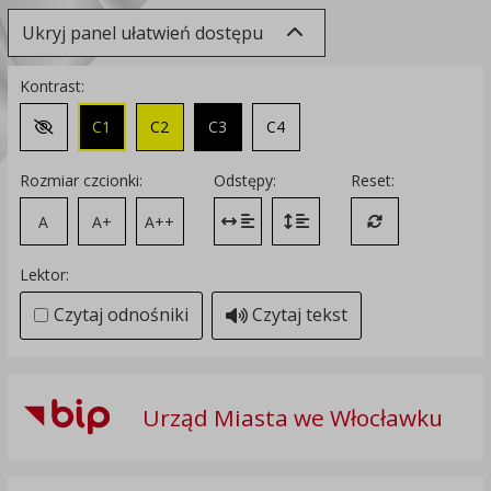
Ukryj panel ułatwień dostępu
Kontrast:
C1
C2
C3
C4
Zmień kontrast na domyślny
Rozmiar czcionki:
Odstępy:
Reset:
A
A+
A++
Zmień odstęp między literami
Zmień interlinię i margines
Przywróć ustawi
Lektor:
Czytaj odnośniki
Czytaj tekst
Urząd Miasta we Włocławku