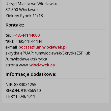
Urząd Miasta we Włocławku
87-800 Włocławek
Zielony Rynek 11/13
Kontakt:
tel.:
+48544144000
faks: +48544144444
e-mail:
poczta@um.wloclawek.pl
skrytka ePUAP: /umwloclawek/SkrytkaESP lub
/umwloclawek/skrytka
strona www:
wloclawek.eu
Informacje dodatkowe:
NIP: 8883031255
REGON: 910866910
TERYT: 0464011