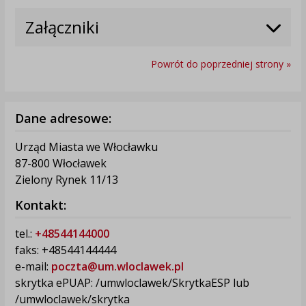
Załączniki
Powrót do poprzedniej strony »
Dane adresowe:
Urząd Miasta we Włocławku
87-800 Włocławek
Zielony Rynek 11/13
Kontakt:
tel.:
+48544144000
faks: +48544144444
e-mail:
poczta@um.wloclawek.pl
skrytka ePUAP: /umwloclawek/SkrytkaESP lub
/umwloclawek/skrytka