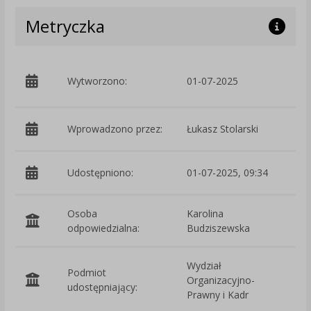
Metryczka
p
Wytworzono:
01-07-2025
W
Wprowadzono przez:
Łukasz Stolarski
Udostępniono:
01-07-2025, 09:34
Osoba
Karolina
odpowiedzialna:
Budziszewska
Wydział
Podmiot
Organizacyjno-
O
udostępniający:
Prawny i Kadr