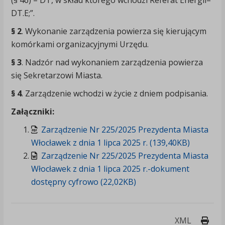
(§ 46) – DT, w skład którego wchodzi Referat Energii–
DT.E;”.
§ 2
. Wykonanie zarządzenia powierza się kierującym
komórkami organizacyjnymi Urzędu.
§ 3
. Nadzór nad wykonaniem zarządzenia powierza
się Sekretarzowi Miasta.
§ 4
. Zarządzenie wchodzi w życie z dniem podpisania.
Załączniki:
Zarządzenie Nr 225/2025 Prezydenta Miasta
Włocławek z dnia 1 lipca 2025 r. (139,40KB)
Zarządzenie Nr 225/2025 Prezydenta Miasta
Włocławek z dnia 1 lipca 2025 r.-dokument
dostępny cyfrowo (22,02KB)
Druk
XML