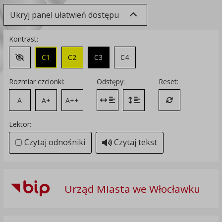
Ukryj panel ułatwień dostępu
Kontrast:
C1
C2
C3
C4
Zmień kontrast na domyślny
Rozmiar czcionki:
Odstępy:
Reset:
A
A+
A++
Zmień odstęp między literami
Zmień interlinię i margines
Przywróć ustawi
Lektor:
Czytaj odnośniki
Czytaj tekst
Urząd Miasta we Włocławku