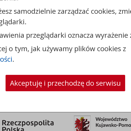
żesz samodzielnie zarządzać cookies, zmi
Kontakt:
glądarki.
tel.:
+48544144000
awienia przeglądarki oznacza wyrażenie 
faks: +48544144444
e-mail:
poczta@um.wloclawek.pl
cej o tym, jak używamy plików cookies z
skrytka ePUAP: /umwloclawek/SkrytkaESP lub
ości
.
/umwloclawek/skrytka
strona www:
wloclawek.eu
Akceptuję i przechodzę do serwisu