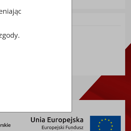
eniając
Informacje dodatkowe:
NIP: 8883031255
zgody.
REGON: 910866910
TERYT: 0464011