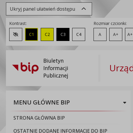
Ukryj panel ułatwień dostępu
Kontrast:
Rozmiar czcionki:
C1
C2
C3
C4
A
A+
A+
Zmień kontrast na domyślny
Biuletyn
Urząd
Informacji
Publicznej
MENU GŁÓWNE BIP
STRONA GŁÓWNA BIP
OSTATNIE DODANE INFORMACJE DO BIP