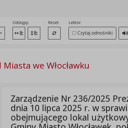
Odstępy:
Reset:
Lektor:
Czytaj odnośniki
+
Zmień odstęp między literami
Zmień interlinię i margines między paragrafami
Przywróć ustawienia domyślne
 Miasta we Włocławku
Zarządzenie Nr 236/2025 Pre
dnia 10 lipca 2025 r. w spraw
obejmującego lokal użytkowy
Gminy Miasto Włocławek, po