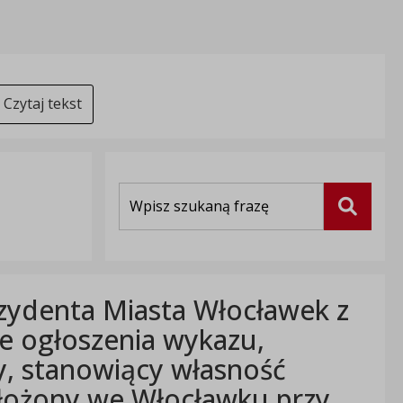
Czytaj tekst
Wyszukiwarka
Szukaj
zydenta Miasta Włocławek z
ie ogłoszenia wykazu,
, stanowiący własność
łożony we Włocławku przy