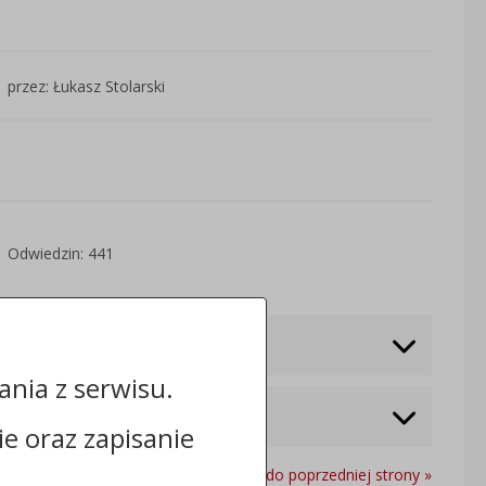
przez: Łukasz Stolarski
Odwiedzin: 441
nia z serwisu.
cie oraz zapisanie
Powrót do poprzedniej strony »