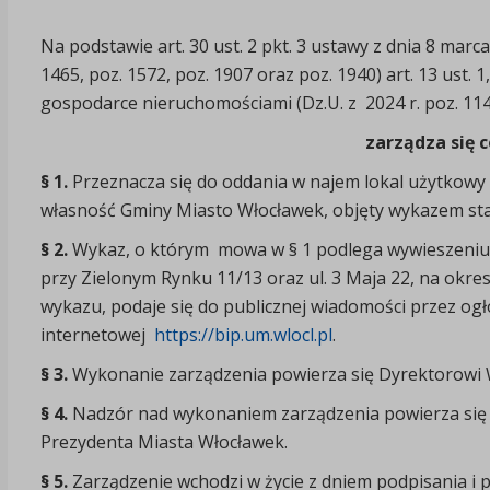
Na podstawie art. 30 ust. 2 pkt. 3 ustawy z dnia 8 marc
1465, poz. 1572, poz. 1907 oraz poz. 1940) art. 13 ust. 1,
gospodarce nieruchomościami (Dz.U. z 2024 r. poz. 1145
zarządza się c
§ 1.
Przeznacza się do oddania w najem lokal użytkowy
własność Gminy Miasto Włocławek, objęty wykazem sta
§ 2.
Wykaz, o którym mowa w § 1 podlega wywieszeniu 
przy Zielonym Rynku 11/13 oraz ul. 3 Maja 22, na okre
wykazu, podaje się do publicznej wiadomości przez ogło
internetowej
https://bip.um.wlocl.pl
.
§ 3.
Wykonanie zarządzenia powierza się Dyrektorow
§ 4.
Nadzór nad wykonaniem zarządzenia powierza się
Prezydenta Miasta Włocławek.
§ 5.
Zarządzenie wchodzi w życie z dniem podpisania i