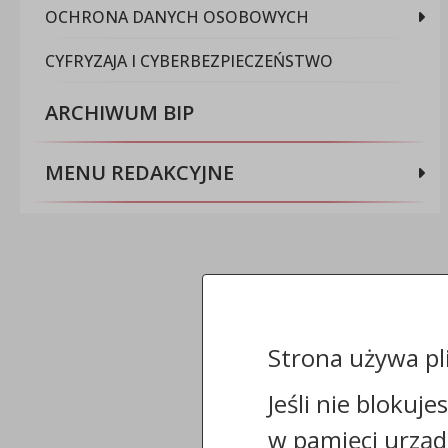
OCHRONA DANYCH OSOBOWYCH
CYFRYZAJA I CYBERBEZPIECZEŃSTWO
ARCHIWUM BIP
MENU REDAKCYJNE
Strona używa pl
Jeśli nie blokuje
w pamięci urząd