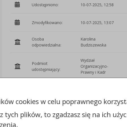
Udostępniono:
10-07-2025, 12:58
Zmodyfikowano:
10-07-2025, 13:07
Osoba
Karolina
odpowiedzialna:
Budziszewska
Wydział
Podmiot
Organizacyjno-
udostępniający:
Prawny i Kadr
Załączniki
ików cookies w celu poprawnego korzysta
Rejestr zmian
sz tych plików, to zgadzasz się na ich uży
zenia.