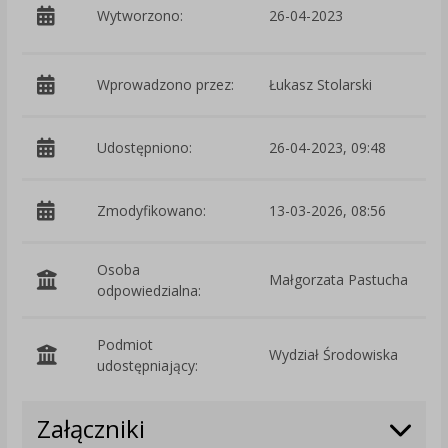
p
Wytworzono:
26-04-2023
Ś
Wprowadzono przez:
Łukasz Stolarski
Udostępniono:
26-04-2023, 09:48
Zmodyfikowano:
13-03-2026, 08:56
p
Osoba
Małgorzata Pastucha
odpowiedzialna:
Podmiot
Wydział Środowiska
O
udostępniający:
Załączniki