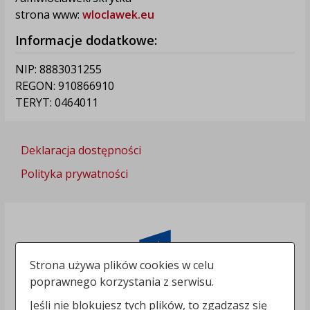
strona www:
wloclawek.eu
Informacje dodatkowe:
NIP: 8883031255
REGON: 910866910
TERYT: 0464011
Deklaracja dostępności
Polityka prywatności
Strona używa plików cookies w celu
poprawnego korzystania z serwisu.
Jeśli nie blokujesz tych plików, to zgadzasz się