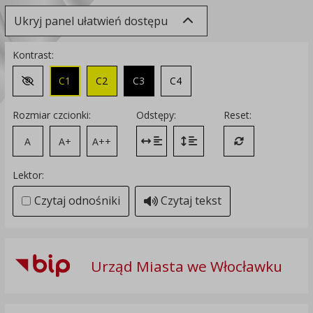
Ukryj panel ułatwień dostępu
Kontrast:
C1
C2
C3
C4
Zmień kontrast na domyślny
Rozmiar czcionki:
Odstępy:
Reset:
A
A+
A++
Zmień odstęp między literami
Zmień interlinię i margines
Przywróć ustawi
Lektor:
Czytaj odnośniki
Czytaj tekst
Urząd Miasta we Włocławku