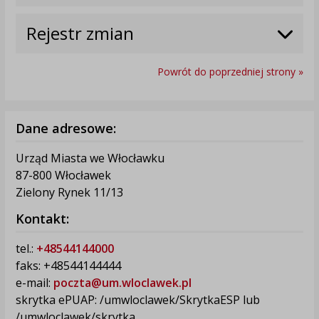
Rejestr zmian
Powrót do poprzedniej strony »
Dane adresowe:
Urząd Miasta we Włocławku
87-800 Włocławek
Zielony Rynek 11/13
Kontakt:
tel.:
+48544144000
faks: +48544144444
e-mail:
poczta@um.wloclawek.pl
skrytka ePUAP: /umwloclawek/SkrytkaESP lub
/umwloclawek/skrytka