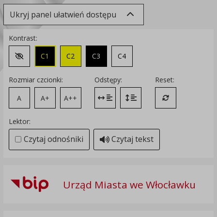
Ukryj panel ułatwień dostępu
Kontrast:
C1
C2
C3
C4
Zmień kontrast na domyślny
Rozmiar czcionki:
Odstępy:
Reset:
A
A+
A++
Zmień odstęp między literami
Zmień interlinię i margines
Przywróć ustawi
Lektor:
Czytaj odnośniki
Czytaj tekst
Urząd Miasta we Włocławku