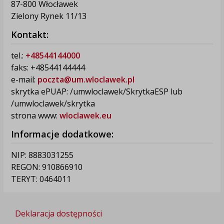
87-800 Włocławek
Zielony Rynek 11/13
Kontakt:
tel.:
+48544144000
faks: +48544144444
e-mail:
poczta@um.wloclawek.pl
skrytka ePUAP: /umwloclawek/SkrytkaESP lub
/umwloclawek/skrytka
strona www:
wloclawek.eu
Informacje dodatkowe:
NIP: 8883031255
REGON: 910866910
TERYT: 0464011
Deklaracja dostępności