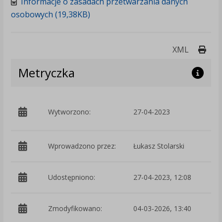
Informacje o zasadach przetwarzania danych
osobowych (19,38KB)
Druk
XML
Metryczka
p
Wytworzono:
27-04-2023
B
Wprowadzono przez:
Łukasz Stolarski
Udostępniono:
27-04-2023, 12:08
Zmodyfikowano:
04-03-2026, 13:40
p