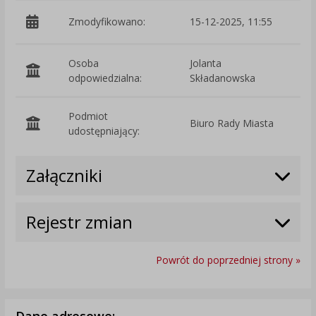
Zmodyfikowano:
15-12-2025, 11:55
p
Osoba
Jolanta
odpowiedzialna:
Składanowska
Podmiot
Biuro Rady Miasta
O
udostępniający:
Załączniki
Rejestr zmian
Powrót do poprzedniej strony »
Dane adresowe: