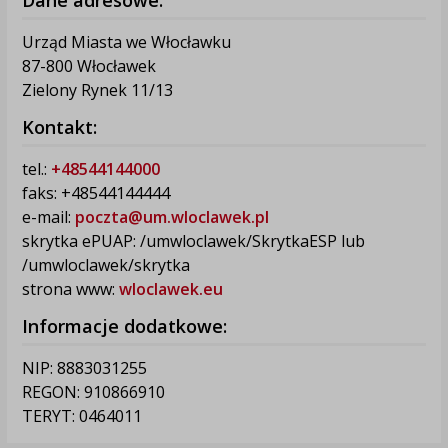
Urząd Miasta we Włocławku
87-800 Włocławek
Zielony Rynek 11/13
Kontakt:
tel.:
+48544144000
faks: +48544144444
e-mail:
poczta@um.wloclawek.pl
skrytka ePUAP: /umwloclawek/SkrytkaESP lub
/umwloclawek/skrytka
strona www:
wloclawek.eu
Informacje dodatkowe:
NIP: 8883031255
REGON: 910866910
TERYT: 0464011