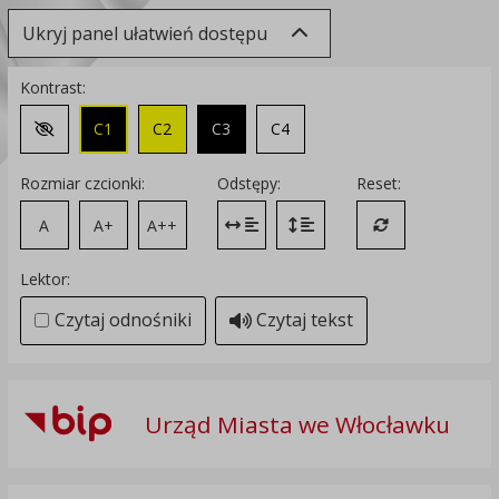
Ukryj panel ułatwień dostępu
Kontrast:
C1
C2
C3
C4
Zmień kontrast na domyślny
Rozmiar czcionki:
Odstępy:
Reset:
A
A+
A++
Zmień odstęp między literami
Zmień interlinię i margines
Przywróć ustawi
Lektor:
Czytaj odnośniki
Czytaj tekst
Urząd Miasta we Włocławku