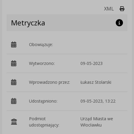
Druk
XML
Metryczka
Obowiązuje:
d
Wytworzono:
09-05-2023
p
Wprowadzono przez:
Łukasz Stolarski
Udostępniono:
09-05-2023, 13:22
Podmiot
Urząd Miasta we
O
udostępniający:
Włocławku