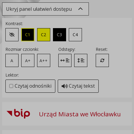
Ukryj panel ułatwień dostępu
Kontrast:
C1
C2
C3
C4
Zmień kontrast na domyślny
Rozmiar czcionki:
Odstępy:
Reset:
A
A+
A++
Zmień odstęp między literami
Zmień interlinię i margines
Przywróć ustawi
Lektor:
Czytaj odnośniki
Czytaj tekst
Urząd Miasta we Włocławku