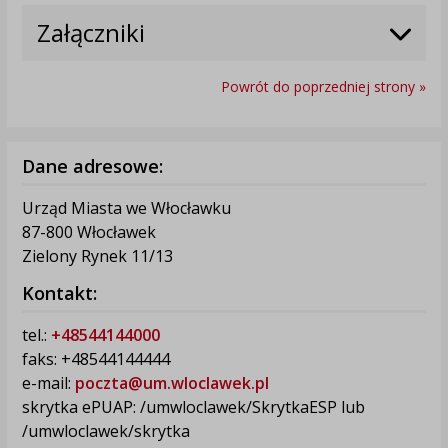
Załączniki
Powrót do poprzedniej strony »
Dane adresowe:
Urząd Miasta we Włocławku
87-800 Włocławek
Zielony Rynek 11/13
Kontakt:
tel.:
+48544144000
faks: +48544144444
e-mail:
poczta@um.wloclawek.pl
skrytka ePUAP: /umwloclawek/SkrytkaESP lub
/umwloclawek/skrytka