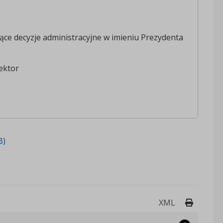
ce decyzje administracyjne w imieniu Prezydenta
ektor
B)
Drukuj 
XML