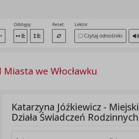
Odstępy:
Reset:
Lektor:
Czytaj odnośniki
+
Zmień odstęp między literami
Zmień interlinię i margines między paragrafami
Przywróć ustawienia domyślne
 Miasta we Włocławku
Katarzyna Jóźkiewicz - Miejs
Działa Świadczeń Rodzinnych 