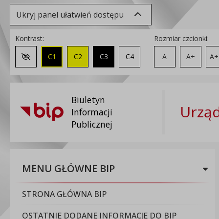
Ukryj panel ułatwień dostępu
Kontrast:
Rozmiar czcionki:
C1
C2
C3
C4
A
A+
A+
Zmień kontrast na domyślny
Biuletyn
Urząd
Informacji
Publicznej
MENU GŁÓWNE BIP
STRONA GŁÓWNA BIP
OSTATNIE DODANE INFORMACJE DO BIP