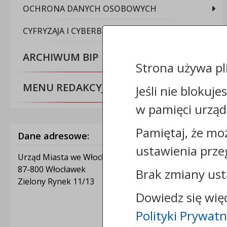
OCHRONA DANYCH OSOBOWYCH
CYFRYZAJA I CYBERBEZPIECZEŃSTWO
ARCHIWUM BIP
Strona używa pl
MENU REDAKCYJNE
Jeśli nie blokuje
w pamięci urząd
Pamiętaj, że mo
Dane adresowe:
ustawienia prze
Urząd Miasta we Włocławku
87-800 Włocławek
Brak zmiany ust
Zielony Rynek 11/13
Dowiedz się wię
Polityki Prywatn