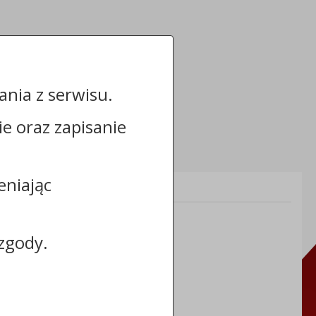
nia z serwisu.
cie oraz zapisanie
eniając
Informacje dodatkowe:
NIP: 8883031255
REGON: 910866910
zgody.
TERYT: 0464011