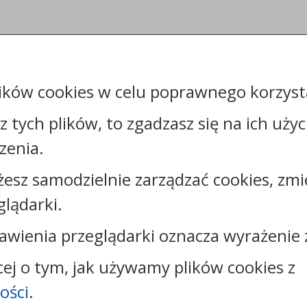
ików cookies w celu poprawnego korzysta
sz tych plików, to zgadzasz się na ich uży
zenia.
żesz samodzielnie zarządzać cookies, zmi
Kontakt:
glądarki.
tel.:
+48544144000
faks: +48544144444
awienia przeglądarki oznacza wyrażenie 
e-mail:
poczta@um.wloclawek.pl
skrytka ePUAP: /umwloclawek/SkrytkaESP lub
cej o tym, jak używamy plików cookies z
/umwloclawek/skrytka
ości
.
strona www:
wloclawek.eu