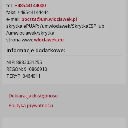
tel.:
+48544144000
faks: +48544144444
e-mail:
poczta@um.wloclawek.pl
skrytka ePUAP: /umwloclawek/SkrytkaESP lub
/umwloclawek/skrytka
strona www:
wloclawek.eu
Informacje dodatkowe:
NIP: 8883031255
REGON: 910866910
TERYT: 0464011
Deklaracja dostępności
Polityka prywatności