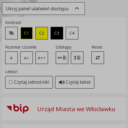
Ukryj panel ułatwień dostępu
Kontrast:
C1
C2
C3
C4
Zmień kontrast na domyślny
Rozmiar czcionki:
Odstępy:
Reset:
A
A+
A++
Zmień odstęp między literami
Zmień interlinię i margines
Przywróć ustawi
Lektor:
Czytaj odnośniki
Czytaj tekst
Urząd Miasta we Włocławku