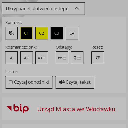
Ukryj panel ułatwień dostępu
Kontrast:
C1
C2
C3
C4
Zmień kontrast na domyślny
Rozmiar czcionki:
Odstępy:
Reset:
A
A+
A++
Zmień odstęp między literami
Zmień interlinię i margines
Przywróć ustawi
Lektor:
Czytaj odnośniki
Czytaj tekst
Urząd Miasta we Włocławku