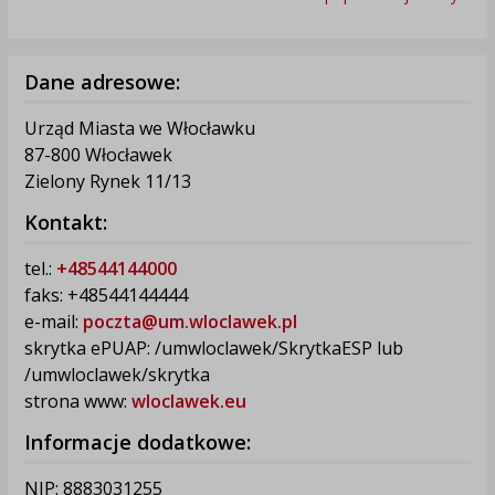
Dane adresowe:
Urząd Miasta we Włocławku
87-800 Włocławek
Zielony Rynek 11/13
Kontakt:
tel.:
+48544144000
faks: +48544144444
e-mail:
poczta@um.wloclawek.pl
skrytka ePUAP: /umwloclawek/SkrytkaESP lub
/umwloclawek/skrytka
strona www:
wloclawek.eu
Informacje dodatkowe:
NIP: 8883031255