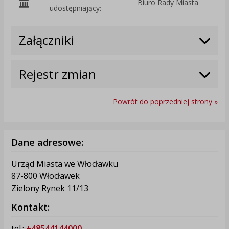
Biuro Rady Miasta
O
udostępniający:
Załączniki
Rejestr zmian
Powrót do poprzedniej strony »
Dane adresowe:
Urząd Miasta we Włocławku
87-800 Włocławek
Zielony Rynek 11/13
Kontakt:
tel.:
+48544144000