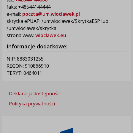
faks: +48544144444
e-mail:
poczta@um.wloclawek.pl
skrytka ePUAP: /umwloclawek/SkrytkaESP lub
/umwloclawek/skrytka
strona www:
wloclawek.eu
Informacje dodatkowe:
NIP: 8883031255
REGON: 910866910
TERYT: 0464011
Deklaracja dostępności
Polityka prywatności