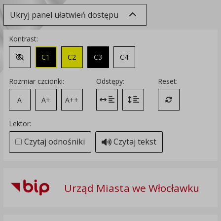
Ukryj panel ułatwień dostępu
Kontrast:
C1
C2
C3
C4
Zmień kontrast na domyślny
Rozmiar czcionki:
Odstępy:
Reset:
A
A+
A++
Zmień odstęp między literami
Zmień interlinię i margines
Przywróć ustawi
Lektor:
Czytaj odnośniki
Czytaj tekst
Urząd Miasta we Włocławku