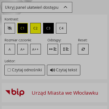
Ukryj panel ułatwień dostępu
Kontrast:
C1
C2
C3
C4
Zmień kontrast na domyślny
Rozmiar czcionki:
Odstępy:
Reset:
A
A+
A++
Zmień odstęp między literami
Zmień interlinię i margines
Przywróć ustawi
Lektor:
Czytaj odnośniki
Czytaj tekst
Urząd Miasta we Włocławku