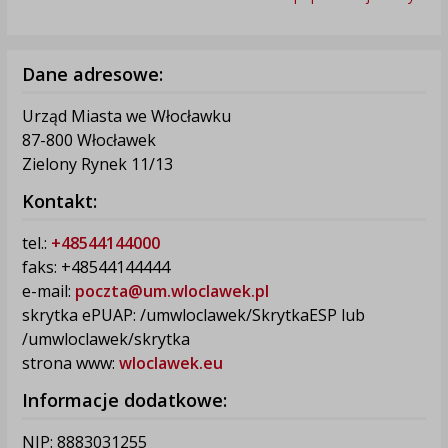
Dane adresowe:
Urząd Miasta we Włocławku
87-800 Włocławek
Zielony Rynek 11/13
Kontakt:
tel.:
+48544144000
faks: +48544144444
e-mail:
poczta@um.wloclawek.pl
skrytka ePUAP: /umwloclawek/SkrytkaESP lub
/umwloclawek/skrytka
strona www:
wloclawek.eu
Informacje dodatkowe:
NIP: 8883031255