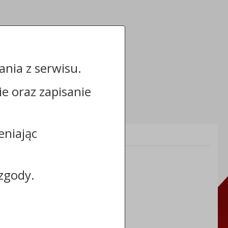
nia z serwisu.
cie oraz zapisanie
eniając
Informacje dodatkowe:
NIP: 8883031255
REGON: 910866910
zgody.
TERYT: 0464011