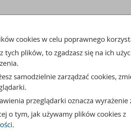
ików cookies w celu poprawnego korzysta
sz tych plików, to zgadzasz się na ich uży
zenia.
żesz samodzielnie zarządzać cookies, zmi
Kontakt:
glądarki.
tel.:
+48544144000
faks: +48544144444
awienia przeglądarki oznacza wyrażenie 
e-mail:
poczta@um.wloclawek.pl
skrytka ePUAP: /umwloclawek/SkrytkaESP lub
cej o tym, jak używamy plików cookies z
/umwloclawek/skrytka
ości
.
strona www:
wloclawek.eu