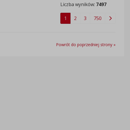
Liczba wyników:
7497
1
2
3
750
Powrót do poprzedniej strony »