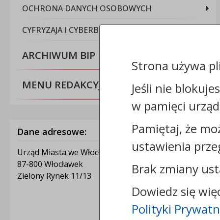
OCHRONA DANYCH OSOBOWYCH
CYFRYZAJA I CYBERBEZPIECZEŃSTWO
ARCHIWUM BIP
Strona używa pl
MENU REDAKCYJNE
Jeśli nie blokuje
w pamięci urząd
Pamiętaj, że mo
Dane adresowe:
ustawienia prze
Urząd Miasta we Włocławku
87-800 Włocławek
Brak zmiany ust
Zielony Rynek 11/13
Dowiedz się wię
Polityki Prywatn