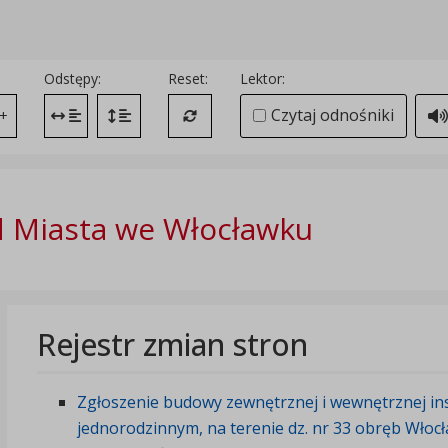
Odstępy:
Reset:
Lektor:
Czytaj odnośniki
+
Zmień odstęp między literami
Zmień interlinię i margines między paragrafami
Przywróć ustawienia domyślne
 Miasta we Włocławku
Rejestr zmian stron
Zgłoszenie budowy zewnętrznej i wewnętrznej in
jednorodzinnym, na terenie dz. nr 33 obręb Włoc