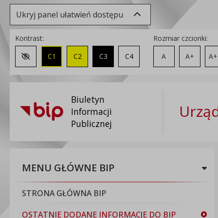
Ukryj panel ułatwień dostępu
Kontrast:
Rozmiar czcionki:
C1
C2
C3
C4
A
A+
A+
Zmień kontrast na domyślny
Biuletyn
Urząd
Informacji
Publicznej
MENU GŁÓWNE BIP
STRONA GŁÓWNA BIP
OSTATNIE DODANE INFORMACJE DO BIP