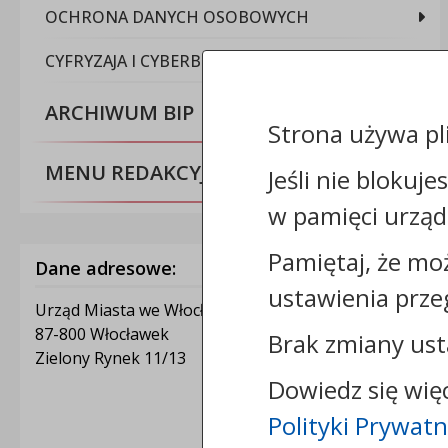
OCHRONA DANYCH OSOBOWYCH
CYFRYZAJA I CYBERBEZPIECZEŃSTWO
ARCHIWUM BIP
Strona używa pl
MENU REDAKCYJNE
Jeśli nie blokuje
w pamięci urząd
Pamiętaj, że mo
Dane adresowe:
ustawienia prze
Urząd Miasta we Włocławku
87-800 Włocławek
Brak zmiany ust
Zielony Rynek 11/13
Dowiedz się wię
Polityki Prywatn