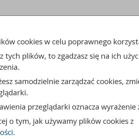
ików cookies w celu poprawnego korzysta
sz tych plików, to zgadzasz się na ich uży
zenia.
żesz samodzielnie zarządzać cookies, zmi
Kontakt:
glądarki.
tel.:
+48544144000
faks: +48544144444
awienia przeglądarki oznacza wyrażenie 
e-mail:
poczta@um.wloclawek.pl
skrytka ePUAP: /umwloclawek/SkrytkaESP lub
cej o tym, jak używamy plików cookies z
/umwloclawek/skrytka
ości
.
strona www:
wloclawek.eu