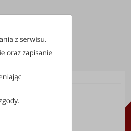
nia z serwisu.
cie oraz zapisanie
eniając
Informacje dodatkowe:
NIP: 8883031255
REGON: 910866910
zgody.
TERYT: 0464011