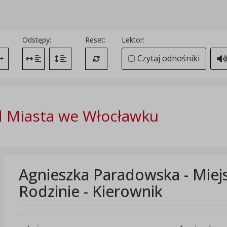
Odstępy:
Reset:
Lektor:
Czytaj odnośniki
+
Zmień odstęp między literami
Zmień interlinię i margines między paragrafami
Przywróć ustawienia domyślne
 Miasta we Włocławku
Agnieszka Paradowska - Mie
Rodzinie - Kierownik