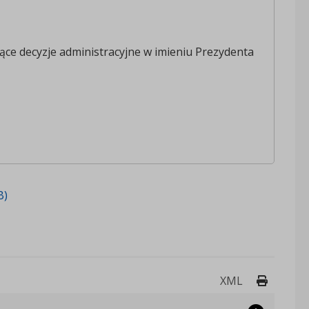
ce decyzje administracyjne w imieniu Prezydenta
B)
Drukuj 
XML