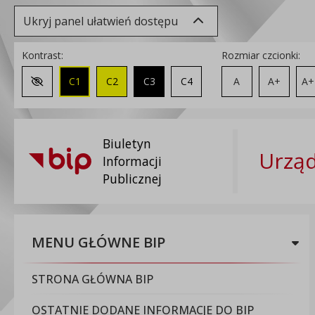
Ukryj panel ułatwień dostępu
Kontrast:
Rozmiar czcionki:
C1
C2
C3
C4
A
A+
A+
Zmień kontrast na domyślny
Biuletyn
Urząd
Informacji
Publicznej
MENU GŁÓWNE BIP
STRONA GŁÓWNA BIP
OSTATNIE DODANE INFORMACJE DO BIP