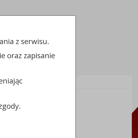
nia z serwisu.
cie oraz zapisanie
eniając
Informacje dodatkowe:
NIP: 8883031255
REGON: 910866910
zgody.
TERYT: 0464011