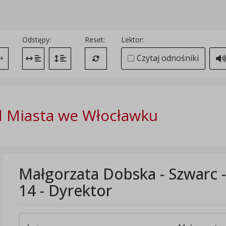
Odstępy:
Reset:
Lektor:
Czytaj odnośniki
+
Zmień odstęp między literami
Zmień interlinię i margines między paragrafami
Przywróć ustawienia domyślne
 Miasta we Włocławku
Małgorzata Dobska - Szwarc -
14 - Dyrektor