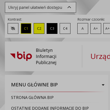
Ukryj panel ułatwień dostępu
Kontrast:
Rozmiar czcionki:
C1
C2
C3
C4
A
A+
A+
Zmień kontrast na domyślny
Biuletyn
Urząd
Informacji
Publicznej
MENU GŁÓWNE BIP
STRONA GŁÓWNA BIP
OSTATNIE DODANE INFORMACJE DO BIP