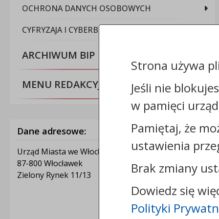
OCHRONA DANYCH OSOBOWYCH
CYFRYZAJA I CYBERBEZPIECZEŃSTWO
ARCHIWUM BIP
Strona używa pl
MENU REDAKCYJNE
Jeśli nie blokuje
w pamięci urząd
Pamiętaj, że mo
Dane adresowe:
ustawienia prze
Urząd Miasta we Włocławku
87-800 Włocławek
Brak zmiany ust
Zielony Rynek 11/13
Dowiedz się wię
Polityki Prywatn