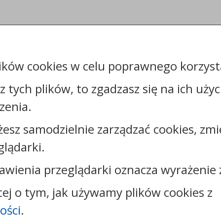
ików cookies w celu poprawnego korzysta
sz tych plików, to zgadzasz się na ich uży
zenia.
żesz samodzielnie zarządzać cookies, zmi
Kontakt:
glądarki.
tel.:
+48544144000
faks: +48544144444
awienia przeglądarki oznacza wyrażenie 
e-mail:
poczta@um.wloclawek.pl
skrytka ePUAP: /umwloclawek/SkrytkaESP lub
cej o tym, jak używamy plików cookies z
/umwloclawek/skrytka
ości
.
strona www:
wloclawek.eu