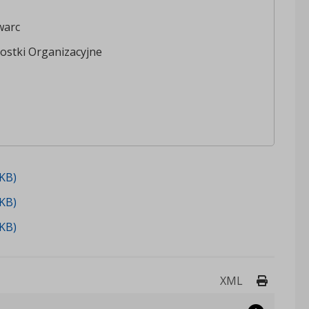
warc
ostki Organizacyjne
3KB)
3KB)
2KB)
Drukuj 
XML